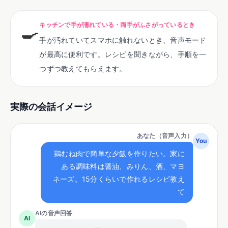
🍳
キッチンで手が濡れている・両手がふさがっているとき
手が汚れていてスマホに触れないとき、音声モード
が最高に便利です。レシピを聞きながら、手順を一
つずつ教えてもらえます。
実際の会話イメージ
あなた（音声入力）
You
鶏むね肉で簡単な夕飯を作りたい。家に
ある調味料は醤油、みりん、酒、マヨ
ネーズ。15分くらいで作れるレシピ教え
て
AIの音声回答
AI