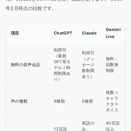
年2月時点の比較です。
Gemini
項目
ChatGPT
Claude
Live
利用可
利用可
（最新
（メッ
無料・
GPT系モ
無料の音声会話
セージ
回数無
デル / 時
数制限
制限
間制限あ
あり）
り）
複数＋
キャラ
声の種類
9種類
5種類
クター
ボイス
英語の
40言語
13言語
み
以上