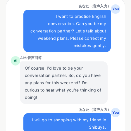
あなた（音声入力）
You
I want to practice English
conversation. Can you be my
conversation partner? Let's talk about
weekend plans. Please correct my
mistakes gently.
AIの音声回答
AI
Of course! I'd love to be your
conversation partner. So, do you have
any plans for this weekend? I'm
curious to hear what you're thinking of
doing!
あなた（音声入力）
You
I will go to shopping with my friend in
Shibuya.