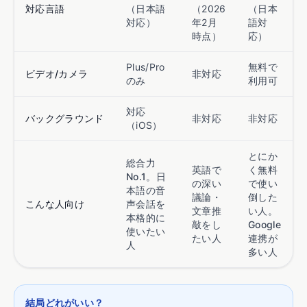
対応言語
（日本語
（2026
（日本
対応）
年2月
語対
時点）
応）
Plus/Pro
無料で
ビデオ/カメラ
非対応
のみ
利用可
対応
バックグラウンド
非対応
非対応
（iOS）
とにか
総合力
英語で
く無料
No.1。日
の深い
で使い
本語の音
議論・
倒した
こんな人向け
声会話を
文章推
い人。
本格的に
敲をし
Google
使いたい
たい人
連携が
人
多い人
結局どれがいい？