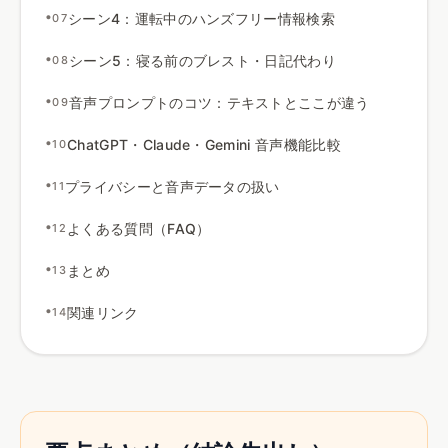
•
シーン4
：
運転中のハンズフリー情報検索
07
•
シーン5
：
寝る前のブレスト
・
日記代わり
08
•
音声プロンプトのコツ
：
テキストとここが違う
09
•
ChatGPT
・
Claude
・
Gemini 音声機能比較
10
•
プライバシーと音声データの扱い
11
•
よくある質問（FAQ）
12
•
まとめ
13
•
関連リンク
14