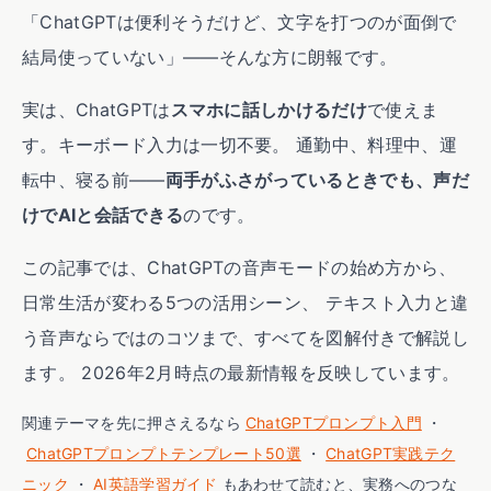
「ChatGPTは便利そうだけど、文字を打つのが面倒で
結局使っていない」——そんな方に朗報です。
実は、ChatGPTは
スマホに話しかけるだけ
で使えま
す。キーボード入力は一切不要。 通勤中、料理中、運
転中、寝る前——
両手がふさがっているときでも、声だ
けでAIと会話できる
のです。
この記事では、ChatGPTの音声モードの始め方から、
日常生活が変わる5つの活用シーン、 テキスト入力と違
う音声ならではのコツまで、すべてを図解付きで解説し
ます。 2026年2月時点の最新情報を反映しています。
関連テーマを先に押さえるなら
ChatGPTプロンプト入門
・
ChatGPTプロンプトテンプレート50選
・
ChatGPT実践テク
ニック
・
AI英語学習ガイド
もあわせて読むと、実務へのつな