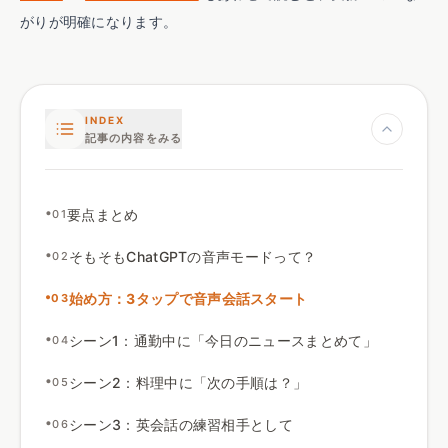
がりが明確になります。
INDEX
記事の内容をみる
•
要点まとめ
01
•
そもそもChatGPTの音声モードって
？
02
•
始め方
：
3タップで音声会話スタート
03
•
シーン1
：
通勤中に「今日のニュースまとめて」
04
•
シーン2
：
料理中に「次の手順は
？
」
05
•
シーン3
：
英会話の練習相手として
06