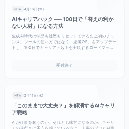
4月16日(木)
NEW
AIキャリアハック ── 100日で「替えの利か
ない人材」になる方法
生成AI時代は学歴も社歴もリセットできる史上初のチャ
ンス。ツールの使い方ではなく「思考OS」をアップデー
トし、100日でキャリア下剋上を実現するロードマップ
をお伝えします。
受付終了
3月11日(水)
NEW
「このままで大丈夫？」を解消するAIキャリ
ア戦略
AIが仕事を奪うのか、それとも味方になるのか。キャリ
アの先行きに不安を感じている方に、人事のプロとAI実