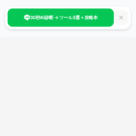
30秒AI診断 → ツール3選＋攻略本
生成AI時代の新しい自分へ。
100日間で、AIと共創する力を身につける。
経済産業省認定リスキリング講座。
最大70%補助金対象
サービス