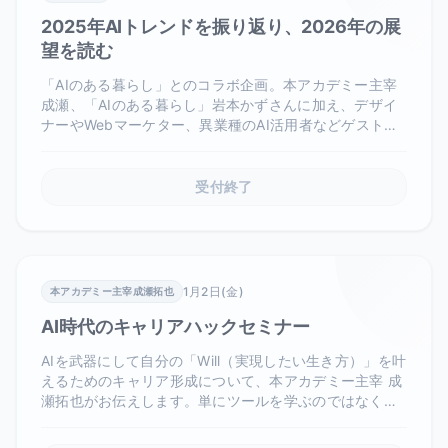
2025年AIトレンドを振り返り、2026年の展
望を読む
「AIのある暮らし」とのコラボ企画。本アカデミー主宰
成瀬、「AIのある暮らし」岩本かずさんに加え、デザイ
ナーやWebマーケター、異業種のAI活用者などゲストを
招き、座談会・パネルディスカッション形式で実施。年
末の忘年会的な雰囲気で、各登壇者が今年使ったツール
や2025年の振り返りを語ります。
受付終了
1月2日(金)
本アカデミー主宰成瀬拓也
AI時代のキャリアハックセミナー
AIを武器にして自分の「Will（実現したい生き方）」を叶
えるためのキャリア形成について、本アカデミー主宰 成
瀬拓也がお伝えします。単にツールを学ぶのではなく、
AIと共に成長するキャリア戦略を一緒に考えましょう。