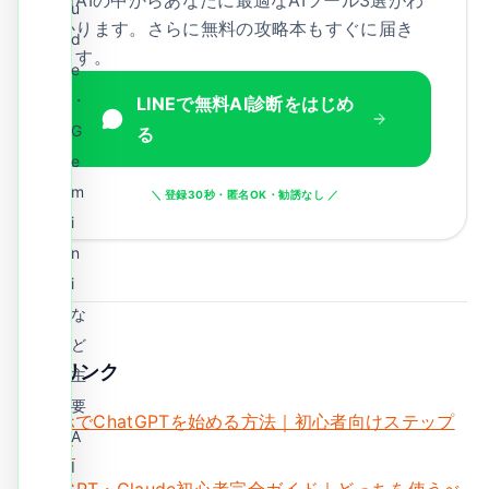
新AIの中からあなたに最適なAIツール3選がわ
u
かります。さらに無料の攻略本もすぐに届き
d
ます。
e
・
LINEで無料AI診断をはじめ
G
る
e
m
＼ 登録30秒・匿名OK・勧誘なし ／
i
n
i
な
ど
関連リンク
主
要
スマホでChatGPTを始める方法｜初心者向けステップ
A
ガイド
I