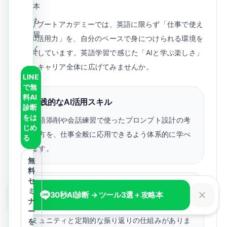
す。
本
も
AIリブートアカデミーでは、英語に限らず「仕事で使え
届
るAI活用力」を、自分のペースで身につけられる環境を
く
提供しています。英語学習で感じた「AIと学ぶ楽しさ」
を、キャリア全体に広げてみませんか。
LINE
で無
料AI
実践的なAI活用スキル
診断
をは
英語添削や会話練習で使ったプロンプト設計の考
じめ
え方を、仕事全般に応用できるよう体系的に学べ
る
ます。
無
料
セ
続けられる学習環境
ミ
30秒AI診断 → ツール3選＋攻略本
ナ
挫折しやすい独学の弱点を補う、仲間との学習コ
ー
ミュニティと定期的な振り返りの仕組みがありま
を