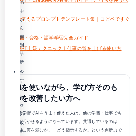
ChatGPT・Claude初心者完全ガイド｜どっちを使うべ
の
き？
中
仕事で使えるプロンプトテンプレート集｜コピペですぐ
か
使える
ら
個
AI×勉強・資格・語学学習完全ガイド
別
ChatGPT上級テクニック｜仕事の質を上げる使い方
診
断
今
す
AIを使いながら、学び方そのも
ぐ
のを改善したい方へ
無
料
英語学習でAIをうまく使えた人は、他の学習・仕事でも
の
AIを活かせるようになっています。共通しているのは
攻
「AIに何を頼むか」「どう指示するか」という判断力で
略