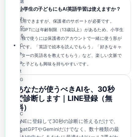
選
Q.
小学生の子どもにもAI英語学習は使えますか？
が
わ
A.
活用できますが、保護者のサポートが必要です。
か
ChatGPTには年齢制限（13歳以上）があるため、小学生
る
が単独で使うには保護者のアカウントで一緒に使う形が
C
適切です。「英語で絵本を読んでもらう」「好きなキャ
h
ラクターの英語名を教えてもらう」など、楽しい文脈で
a
使うと子どもも興味を持ちやすいです。
t
G
あなたが使うべきAIを、30秒
P
で診断します｜LINE登録（無
T
・
料）
C
LINEに登録して30秒の診断に答えるだけで、
l
ChatGPTやGeminiだけでなく、数十種類の最
a