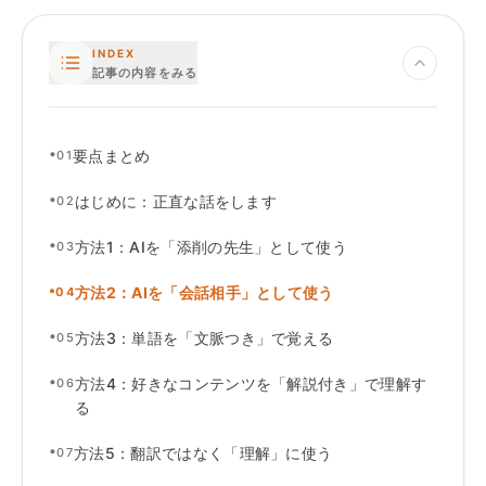
INDEX
記事の内容をみる
•
要点まとめ
01
•
はじめに
：
正直な話をします
02
•
方法1
：
AIを「添削の先生」として使う
03
•
方法2
：
AIを「会話相手」として使う
04
•
方法3
：
単語を「文脈つき」で覚える
05
•
方法4
：
好きなコンテンツを「解説付き」で理解す
06
る
•
方法5
：
翻訳ではなく「理解」に使う
07