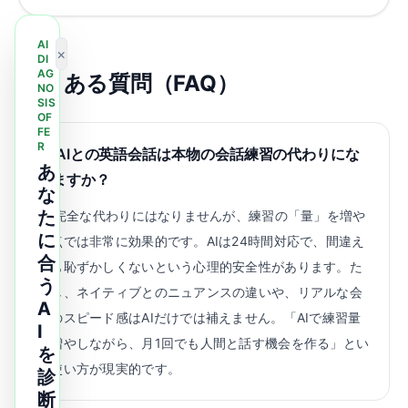
AI
×
DI
AG
よくある質問（FAQ）
NO
SIS
OF
FE
R
Q.
AIとの英語会話は本物の会話練習の代わりにな
あ
りますか？
な
た
A.
完全な代わりにはなりませんが、練習の「量」を増や
に
す点では非常に効果的です。AIは24時間対応で、間違え
合
ても恥ずかしくないという心理的安全性があります。た
う
だし、ネイティブとのニュアンスの違いや、リアルな会
A
話のスピード感はAIだけでは補えません。「AIで練習量
I
を増やしながら、月1回でも人間と話す機会を作る」とい
を
う使い方が現実的です。
診
断