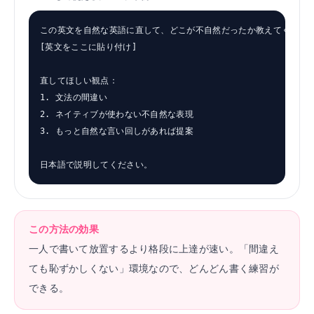
この英文を自然な英語に直して、どこが不自然だったか教えてください
[英文をここに貼り付け]

直してほしい観点：

1. 文法の間違い

2. ネイティブが使わない不自然な表現

3. もっと自然な言い回しがあれば提案

日本語で説明してください。
この方法の効果
一人で書いて放置するより格段に上達が速い。「間違え
ても恥ずかしくない」環境なので、どんどん書く練習が
できる。