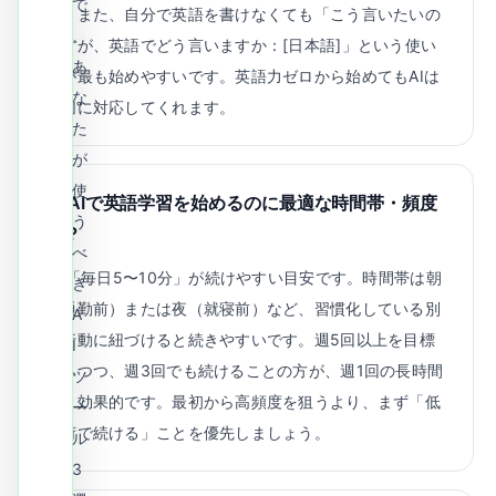
で
す。また、自分で英語を書けなくても「こう言いたいの
、
ですが、英語でどう言いますか：[日本語]」という使い
あ
方が最も始めやすいです。英語力ゼロから始めてもAIは
な
親切に対応してくれます。
た
が
使
Q.
AIで英語学習を始めるのに最適な時間帯・頻度
う
は？
べ
A.
「毎日5〜10分」が続けやすい目安です。時間帯は朝
き
（通勤前）または夜（就寝前）など、習慣化している別
A
の行動に紐づけると続きやすいです。週5回以上を目標
I
にしつつ、週3回でも続けることの方が、週1回の長時間
ツ
より効果的です。最初から高頻度を狙うより、まず「低
ー
負荷で続ける」ことを優先しましょう。
ル
3