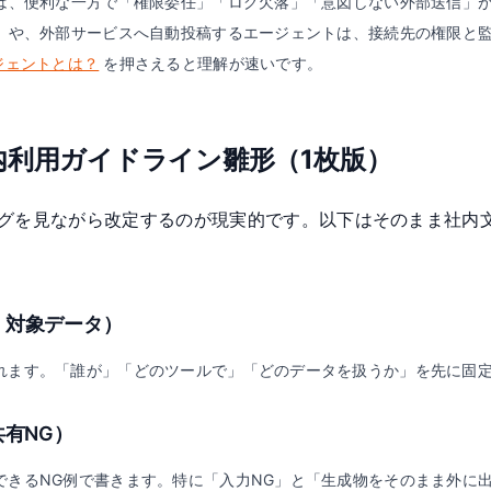
携は、便利な一方で「権限委任」「ログ欠落」「意図しない外部送信」が
G）や、外部サービスへ自動投稿するエージェントは、接続先の権限と監
ジェントとは？
を押さえると理解が速いです。
社内利用ガイドライン雛形（1枚版）
グを見ながら改定するのが現実的です。以下はそのまま社内
・対象データ）
れます。「誰が」「どのツールで」「どのデータを扱うか」を先に固
共有NG）
できるNG例で書きます。特に「入力NG」と「生成物をそのまま外に