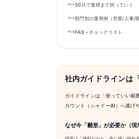
•
30日で運用まで持っていく
04
•
部門別の運用例（営業
/
人事
/
05
•
FAQ＋チェックリスト
06
社内ガイドラインは
ガイドラインは「使っていい範
カウント（シャドーAI）へ逃げ
なぜ今「雛形」が必要か（現
現場は「便利だから」先に使い始め