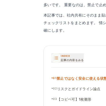
多いです。 重要なのは、禁止で止
本記事では、社内共有にそのまま貼れ
チェックリストをまとめます。 情
確にします。
INDEX
記事の内容をみる
•
禁止ではなく安全に使える状
01
•
リスクとガイドライン論点
02
•
【コピペ可】1枚雛形
03