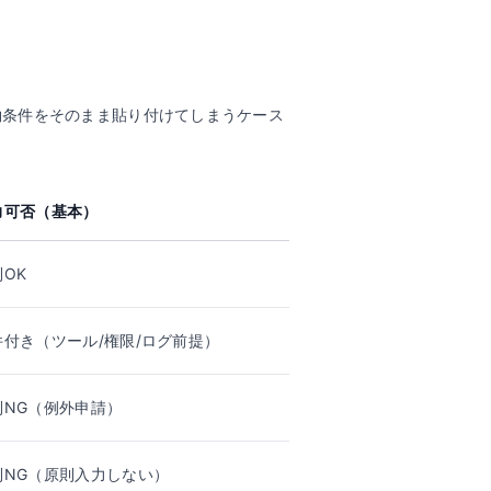
約条件をそのまま貼り付けてしまうケース
力可否（基本）
OK
件付き（ツール/権限/ログ前提）
則NG（例外申請）
則NG（原則入力しない）