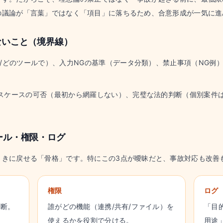
の議論が「言葉」ではなく「項目」に落ちるため、合意形成が一気に進
ないこと（境界線）
/どのツールで）、入力NGの基準（データ分類）、禁止事項（NG例
スケースの可否（最初から網羅しない）、完璧な法的判断（個別案件
ール・権限・ログ
ときに戻せる「骨格」です。特にこの3点が曖昧だと、事故対応も改善
権限
ログ
判断。
誰がどの機能（連携/共有/ファイル）を
「目
使えるかを役割で分ける。
用途