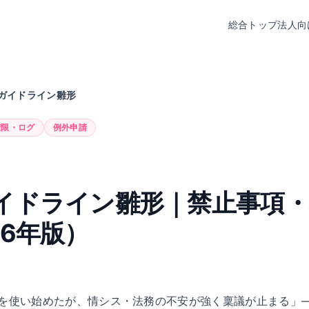
総合トップ
法人向
内ガイドライン雛形
権限・ログ
例外申請
ガイドライン雛形｜禁止事項
26年版）
/Copilotを使い始めたが、情シス・法務の不安が強く稟議が止ま