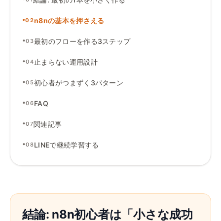
•
n8nの基本を押さえる
02
•
最初のフローを作る3ステップ
03
•
止まらない運用設計
04
•
初心者がつまずく3パターン
05
•
FAQ
06
•
関連記事
07
•
LINEで継続学習する
08
結論: n8n初心者は「小さな成功