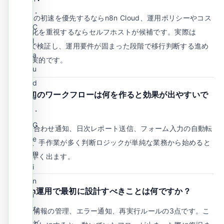
・
A.
検証の初速を優先するならn8n Cloud、運用ポリシーやコス
C
ト最適化を重視するならセルフホストが候補です。実際は
l
Cloudで検証し、運用要件が固まった段階で移行判断する進め
a
方が現実的です。
u
d
Q.
最初のワークフローは何を作ると効果が出やすいで
e
すか？
・
G
A.
問い合わせ通知、日次レポート送信、フォーム入力の自動転
e
記など、手作業が多く判断ロジックが単純な業務から始めると
m
効果が早く出ます。
i
n
Q.
n8n運用で最初に設計すべきことは何ですか？
i
な
A.
認証情報の管理、エラー通知、再実行ルールの3点です。こ
ど