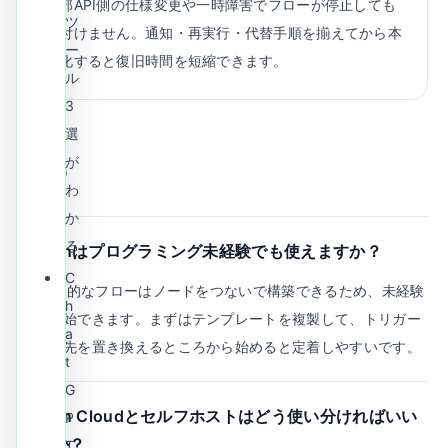
外部API側の仕様変更や一時障害でフローが停止しても
ツ
気付けません。通知・再実行・代替手順を揃えてから本
ー
番化すると復旧時間を短縮できます。
ル
3
選
が
FAQ
わ
か
る
Q.
n8nはプログラミング未経験でも使えますか？
C
A.
基本的なフローはノードをつないで構築できるため、未経験
h
でも開始できます。まずはテンプレートを複製して、トリガー
a
と通知先を置き換えるところから始めると定着しやすいです。
t
G
Q.
n8n Cloudとセルフホストはどう使い分ければいい
P
ですか？
T