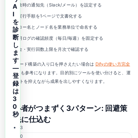
失敗時の通知先（Slack/メール）を設定する
A
I
再実行手順を1ページで文書化する
を
フロー名とノード名を業務単位で命名する
診
断
運用ログの確認頻度（毎日/毎週）を固定する
し
料金・実行回数上限を月次で確認する
ま
す
ノーコード構築の入り口を押さえたい場合は
Difyの使い方完全
—
ガイド
も参考になります。目的別にツールを使い分けると、運
登
用コストを抑えながら成果を出しやすくなります。
録
は
3
0
初心者がつまずく3パターン: 回避策
秒
を先に仕込む
3
0