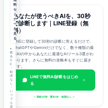
料
セ
ミ
あなたが使うべきAIを、30秒
ナ
で診断します｜LINE登録（無
ー
を
料）
見
る
LINEに登録して30秒の診断に答えるだけで、
ChatGPTやGeminiだけでなく、数十種類の最
※
匿
新AIの中からあなたに最適なAIツール3選がわ
名
かります。さらに無料の攻略本もすぐに届き
O
K
ます。
・
勧
誘
LINEで無料AI診断をはじめ
な
る
し
・
い
つ
＼ 登録30秒・匿名OK・勧誘なし ／
で
も
退