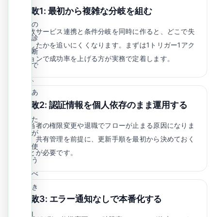
失敗1: 最初から複雑な分岐を組む
秒
の
複数サービス連携と条件分岐を同時に作ると、どこで失
診
敗したかを追いにくくなります。まずは1トリガー1アク
断
ションで成功率を上げる方が実務で定着します。
で
、
あ
失敗2: 認証情報を個人依存のまま運用する
な
た
担当者の権限変更や退職でフローが止まる原因になりま
が
す。共有管理を前提に、更新手順を最初から決めておく
使
ことが必要です。
う
べ
き
失敗3: エラー通知なしで本番化する
A
I