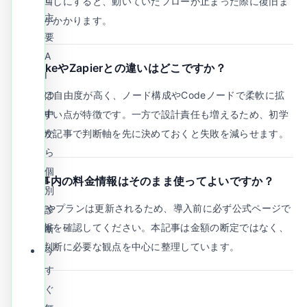
こを後回しにすると、動いていたフローが止まった際に復旧ま
主
で時間がかかります。
要
A
Q.
MakeやZapierとの違いはどこですか？
I
の
A.
n8nは自由度が高く、ノード構成やCodeノードで柔軟に拡
中
張しやすい点が特徴です。一方で設計責任も増えるため、初学
か
者は比較記事で判断軸を先に決めておくと失敗を減らせます。
ら
個
Q.
記事内の料金情報はそのまま使ってよいですか？
別
A.
料金やプランは更新されるため、導入前に必ず公式ページで
診
最新情報を確認してください。本記事は金額の断定ではなく、
断
比較と判断に必要な観点を中心に整理しています。
今
す
ぐ