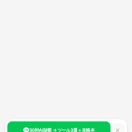
30秒AI診断 → ツール3選＋攻略本