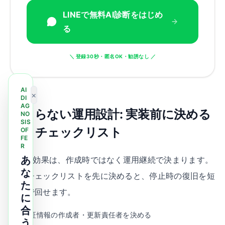
LINEで無料AI診断をはじめ
る
＼ 登録30秒・匿名OK・勧誘なし ／
AI
×
DI
AG
止まらない運用設計: 実装前に決める
NO
SIS
べきチェックリスト
OF
FE
R
あ
n8nの効果は、作成時ではなく運用継続で決まります。
な
次のチェックリストを先に決めると、停止時の復旧を短
た
時間で回せます。
に
合
認証情報の作成者・更新責任者を決める
う