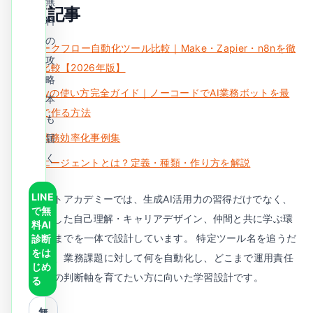
無
関連記事
料
の
ワークフロー自動化ツール比較｜Make・Zapier・n8nを徹
攻
底比較【2026年版】
略
Difyの使い方完全ガイド｜ノーコードでAI業務ボットを最
本
短で作る方法
も
AI業務効率化事例集
届
く
AIエージェントとは？定義・種類・作り方を解説
LINE
AIリブートアカデミーでは、生成AI活用力の習得だけでなく、
で無
AIを鏡にした自己理解・キャリアデザイン、仲間と共に学ぶ環
料AI
境づくりまでを一体で設計しています。 特定ツール名を追うだ
診断
をは
けでなく、業務課題に対して何を自動化し、どこまで運用責任
じめ
を持つかの判断軸を育てたい方に向いた学習設計です。
る
無