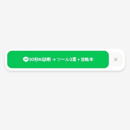
30秒AI診断 → ツール3選＋攻略本
生成AI時代の新しい自分へ。
100日間で、AIと共創する力を身につける。