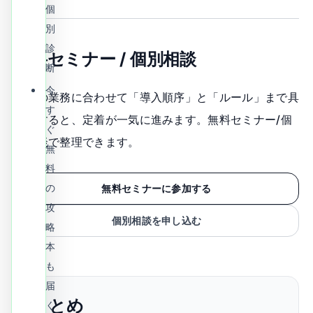
個
別
診
無料セミナー / 個別相談
断
今
自社の業務に合わせて「導入順序」と「ルール」まで具
す
体化すると、定着が一気に進みます。無料セミナー/個
ぐ
別相談で整理できます。
無
料
の
無料セミナーに参加する
攻
個別相談を申し込む
略
本
も
届
まとめ
く