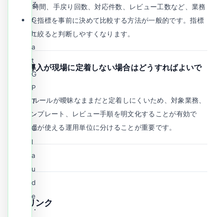
る
A.
作業時間、手戻り回数、対応件数、レビュー工数など、業務
C
に合った指標を事前に決めて比較する方法が一般的です。指標
h
は少数に絞ると判断しやすくなります。
a
t
Q.
AI導入が現場に定着しない場合はどうすればよいで
G
すか？
P
A.
利用ルールが曖昧なままだと定着しにくいため、対象業務、
T
入力テンプレート、レビュー手順を明文化することが有効で
・
す。現場が使える運用単位に分けることが重要です。
C
l
a
u
d
e
関連リンク
・