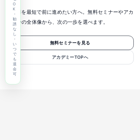
O
K
AI活用を最短で前に進めたい方へ。無料セミナーやアカ
・
勧
デミーの全体像から、次の一歩を選べます。
誘
な
し
・
無料セミナーを見る
い
つ
で
アカデミーTOPへ
も
退
会
可