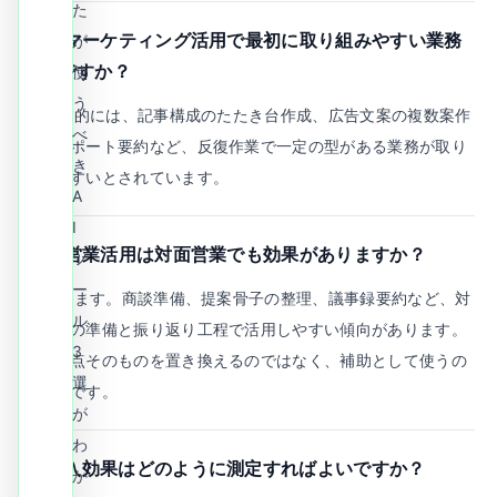
た
Q.
AIマーケティング活用で最初に取り組みやすい業務
が
は何ですか？
使
う
A.
一般的には、記事構成のたたき台作成、広告文案の複数案作
べ
成、レポート要約など、反復作業で一定の型がある業務が取り
き
組みやすいとされています。
A
I
Q.
AI営業活用は対面営業でも効果がありますか？
ツ
ー
A.
あります。商談準備、提案骨子の整理、議事録要約など、対
ル
面前後の準備と振り返り工程で活用しやすい傾向があります。
3
顧客接点そのものを置き換えるのではなく、補助として使うの
選
が基本です。
が
わ
Q.
導入効果はどのように測定すればよいですか？
か