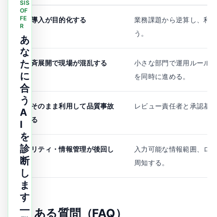
SIS
OF
FE
ツール導入が目的化する
業務課題から逆算し、利
R
う。
あ
な
た
全社一斉展開で現場が混乱する
小さな部門で運用ルールを
に
を同時に進める。
合
う
出力をそのまま利用して品質事故
レビュー責任者と承認基
A
が起こる
I
を
診
セキュリティ・情報管理が後回し
入力可能な情報範囲、ロ
断
になる
周知する。
し
ま
す
—
よくある質問（FAQ）