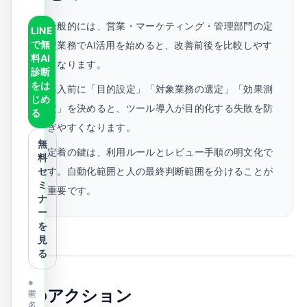
一般的には、営業・マーケティング・管理部門の定
LINE
で無
型業務でAI活用を始めると、改善前後を比較しやす
料AI
くなります。
診断
をは
導入前に「目的設定」「対象業務の選定」「効果測
じめ
定」を決めると、ツール導入が目的化する失敗を防
る
ぎやすくなります。
無
定着の鍵は、利用ルールとレビュー手順の明文化で
料
セ
す。自動化範囲と人の最終判断範囲を分けることが
ミ
重要です。
ナ
ー
を
見
る
※
次のアクション
匿
名