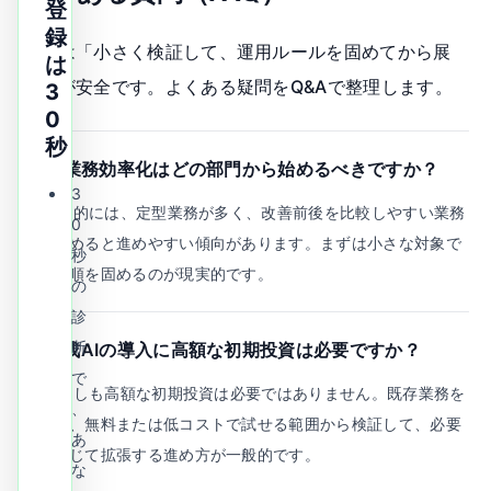
登
録
まずは「小さく検証して、運用ルールを固めてから展
は
開」が安全です。よくある疑問をQ&Aで整理します。
3
0
秒
Q.
AI業務効率化はどの部門から始めるべきですか？
3
A.
一般的には、定型業務が多く、改善前後を比較しやすい業務
0
から始めると進めやすい傾向があります。まずは小さな対象で
秒
運用手順を固めるのが現実的です。
の
診
断
Q.
生成AIの導入に高額な初期投資は必要ですか？
で
A.
必ずしも高額な初期投資は必要ではありません。既存業務を
、
見直し、無料または低コストで試せる範囲から検証して、必要
あ
性に応じて拡張する進め方が一般的です。
な