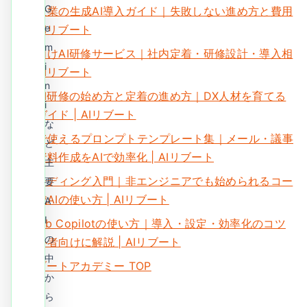
G
中小企業の生成AI導入ガイド｜失敗しない進め方と費用
e
感 | AIリブート
m
法人向けAI研修サービス｜社内定着・研修設計・導入相
i
談 | AIリブート
n
社内AI研修の始め方と定着の進め方｜DX人材を育てる
i
実務ガイド | AIリブート
な
仕事で使えるプロンプトテンプレート集｜メール・議事
ど
録・資料作成をAIで効率化 | AIリブート
主
AIコーディング入門｜非エンジニアでも始められるコー
要
ド生成AIの使い方 | AIリブート
A
I
GitHub Copilotの使い方｜導入・設定・効率化のコツ
の
を初心者向けに解説 | AIリブート
中
AIリブートアカデミー TOP
か
ら