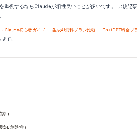
明を重視するならClaudeが相性良いことが多いです。 比較
。
PT・Claude初心者ガイド
・
生成AI無料プラン比較
・
ChatGPT料金
ります。
時期）
要約
/
創造性）