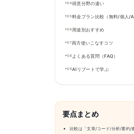
•
得意分野の違い
04
•
料金プラン比較（無料
/
個人
/
A
05
•
用途別おすすめ
06
•
両方使いこなすコツ
07
•
よくある質問（FAQ）
08
•
AIリブートで学ぶ
09
要点まとめ
比較は「文章/コード/分析/要約