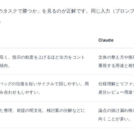
たのタスクで勝つか」を見るのが正解です。同じ入力（プロン
。
Claude
高く、指示の粒度を上げるほど出力をコント
文体の整え方や推
傾向。
重視する用途と相
バッグの往復を短いサイクルで回しやすい。周
仕様理解とリファ
み合わせもしやすい。
差分レビュー用途
た整理、前提の明文化、検討案の分解などに
論点の抜け漏れ検
向くことが多い。