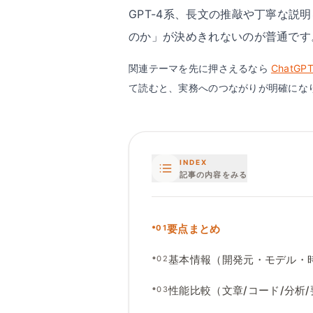
GPT-4系、長文の推敲や丁寧な説
のか」が決めきれないのが普通です
関連テーマを先に押さえるなら
ChatG
て読むと、実務へのつながりが明確にな
INDEX
記事の内容をみる
•
要点まとめ
01
•
基本情報（開発元
・
モデル
・
02
•
性能比較（文章
/
コード
/
分析
/
03