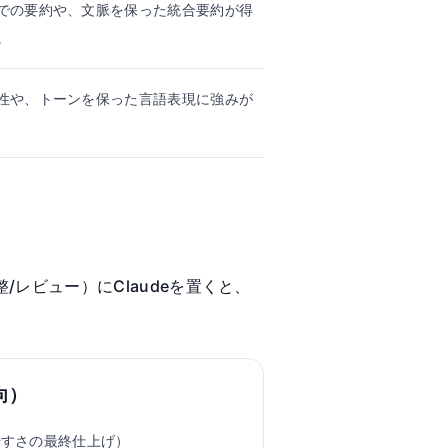
での要約や、文脈を保った統合要約が得
。
性や、トーンを保った言語表現に強みが
レビュー）にClaudeを置くと、
向）
やすさの最終仕上げ）