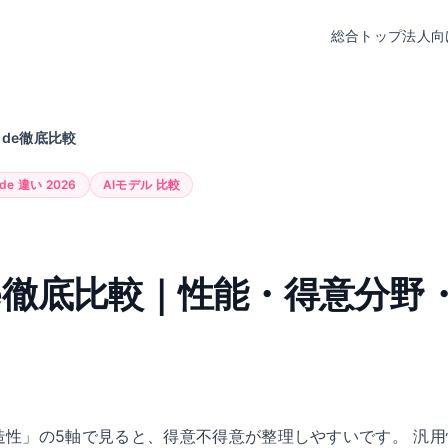
総合トップ
法人向
aude徹底比較
ude 違い 2026
AIモデル 比較
aude徹底比較｜性能・得意分
創造性」の5軸で見ると、得意不得意が整理しやすいです。 汎