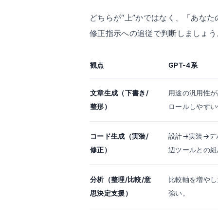
どちらが“上”かではなく、「あな
修正指示への追従で判断しましょう
観点
GPT-4系
文章生成（下書き/
用途の汎用性が
整形）
ロールしやすい
コード生成（実装/
設計→実装→デ
修正）
辺ツールとの組
分析（整理/比較/意
比較軸を増やし
思決定支援）
強い。