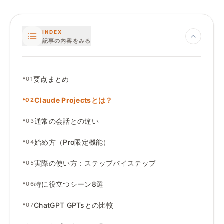
INDEX
記事の内容をみる
•
要点まとめ
01
•
Claude Projectsとは
？
02
•
通常の会話との違い
03
•
始め方（Pro限定機能）
04
•
実際の使い方
：
ステップバイステップ
05
•
特に役立つシーン8選
06
•
ChatGPT GPTsとの比較
07