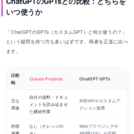
ChatGPTのGPTsとの比較
：
どちらを
いつ使うか
「ChatGPTのGPTs（カスタムGPT）と何が違うの？」
という疑問を持つ方も多いはずです。両者を正直に比べ
ます。
比較
Claude Projects
ChatGPT GPTs
軸
自分の資料・ドキュ
主な
外部APIやカスタムア
メントを読み込ませ
用途
クション連携
た継続作業
外部
なし（ナレッジの
Webブラウジングや
連携
み）
API呼び出しが可能