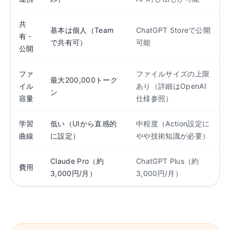
共
基本は個人（Team
ChatGPT Storeで公開
有・
で共有可）
可能
公開
ファ
ファイルサイズの上限
最大200,000トーク
イル
あり（詳細はOpenAI
ン
容量
仕様参照）
学習
低い（UIから直感的
中程度（Action設定に
曲線
に設定）
やや技術知識が必要）
Claude Pro（約
ChatGPT Plus（約
費用
3,000円/月）
3,000円/月）