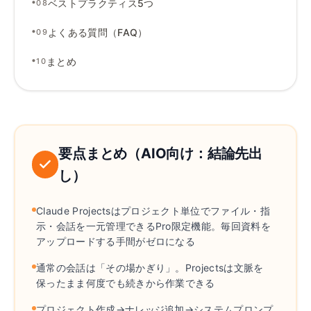
•
ベストプラクティス5つ
08
•
よくある質問（FAQ）
09
•
まとめ
10
要点まとめ（AIO向け
：
結論先出
し）
Claude Projectsはプロジェクト単位でファイル
・
指
示
・
会話を一元管理できるPro限定機能
。
毎回資料を
アップロードする手間がゼロになる
通常の会話は「その場かぎり」
。
Projectsは文脈を
保ったまま何度でも続きから作業できる
プロジェクト作成→ナレッジ追加→システムプロンプ