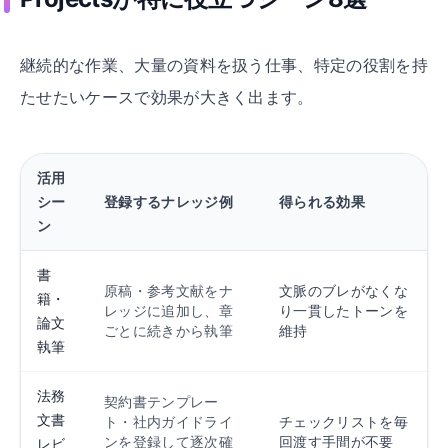
継続的な作業、大量の資料を扱う仕事、特定の役割を持
たせたいケースで効果が大きく出ます。
活用
シー
登録するナレッジ例
得られる効果
ン
書
原稿・参考文献をナ
文脈のブレがなくな
籍・
レッジに追加し、章
り一貫したトーンを
論文
ごとに続きから執筆
維持
執筆
法務
契約書テンプレー
文書
ト・社内ガイドライ
チェックリストを毎
ンを登録して逐次確
回渡す手間が不要
レビ