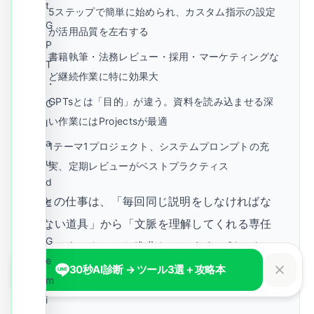
t
5ステップで簡単に始められ、カスタム指示の設定
G
が活用品質を左右する
P
書籍執筆・法務レビュー・採用・マーケティングな
T
ど継続作業に特に効果大
・
GPTsとは「目的」が違う。資料を読み込ませる深
C
い作業にはProjectsが最適
l
a
1テーマ1プロジェクト、システムプロンプトの充
u
実、定期レビューがベストプラクティス
d
AIとの仕事は、「毎回同じ説明をしなければな
e
・
らない道具」から「文脈を理解してくれる専任
G
アシスタント」へと進化しています。Claude
e
Projectsは、その進化の一歩を今日から体験で
30秒AI診断 → ツール3選＋攻略本
m
きる機能です。
i