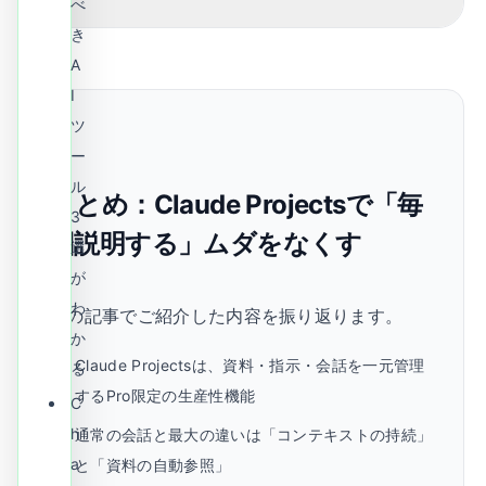
べ
き
A
I
ツ
ー
ル
まとめ
：
Claude Projectsで「毎
3
回説明する」ムダをなくす
選
が
わ
この記事でご紹介した内容を振り返ります。
か
Claude Projectsは、資料・指示・会話を一元管理
る
するPro限定の生産性機能
C
h
通常の会話と最大の違いは「コンテキストの持続」
a
と「資料の自動参照」