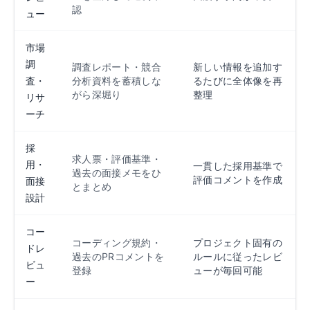
認
ュー
市場
調
調査レポート・競合
新しい情報を追加す
査・
分析資料を蓄積しな
るたびに全体像を再
がら深堀り
整理
リサ
ーチ
採
求人票・評価基準・
用・
一貫した採用基準で
過去の面接メモをひ
評価コメントを作成
面接
とまとめ
設計
コー
コーディング規約・
プロジェクト固有の
ドレ
過去のPRコメントを
ルールに従ったレビ
ビュ
登録
ューが毎回可能
ー