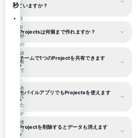
秒
れていますか
？
3
0
Q.
Projectsは何個まで作れますか
？
秒
の
診
Q.
チームで1つのProjectを共有できます
断
か
？
で
、
あ
Q.
モバイルアプリでもProjectsを使えます
な
か
？
た
が
使
Q.
Projectを削除するとデータも消えます
う
か
？