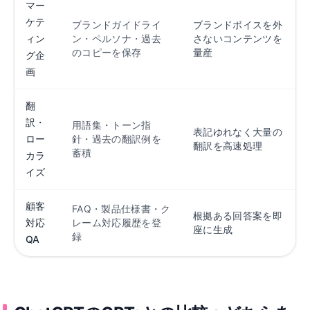
マー
ケテ
ブランドガイドライ
ブランドボイスを外
ィン
ン・ペルソナ・過去
さないコンテンツを
のコピーを保存
量産
グ企
画
翻
訳・
用語集・トーン指
表記ゆれなく大量の
ロー
針・過去の翻訳例を
翻訳を高速処理
蓄積
カラ
イズ
顧客
FAQ・製品仕様書・ク
根拠ある回答案を即
対応
レーム対応履歴を登
座に生成
録
QA