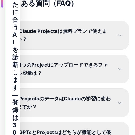
よくある質問（FAQ）
た
に
合
う
Q.
Claude Projectsは無料プランで使えま
A
すか
？
I
を
診
断
Q.
1つのProjectにアップロードできるファ
し
イル容量は
？
ま
す
—
Q.
ProjectsのデータはClaudeの学習に使わ
登
れますか
？
録
は
3
0
Q.
GPTsとProjectsはどちらが機能として優