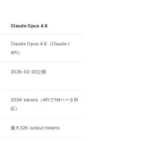
Claude Opus 4.6
Claude Opus 4.6（Claude /
API）
2026-02-20公開
200K tokens（APIで1Mベータ対
応）
最大32K output tokens