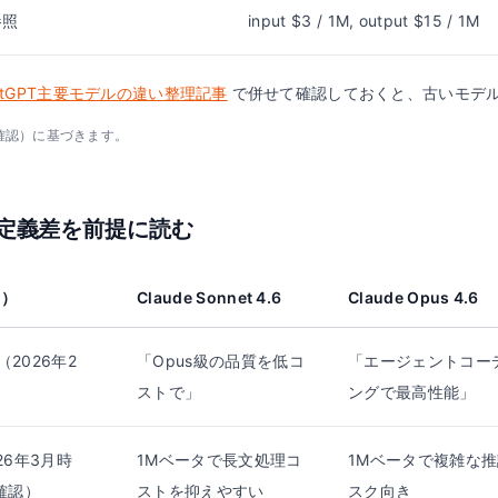
参照
input $3 / 1M, output $15 / 1M
atGPT主要モデルの違い整理記事
で併せて確認しておくと、古いモデ
21確認）に基づきます。
定義差を前提に読む
2）
Claude Sonnet 4.6
Claude Opus 4.6
（2026年2
「Opus級の品質を低コ
「エージェントコー
ストで」
ングで最高性能」
2026年3月時
1Mベータで長文処理コ
1Mベータで複雑な
確認）
ストを抑えやすい
スク向き