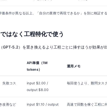
評価条件が異なる以上、「自分の業務で再現できるか」を別に検証す
主役」ではなく工程特化で使う
GPT（GPT-5.2）を置き換えるより工程ごとに挿すほうが効果が
API単価（1M
運用メモ
tokens）
、失敗コス
input $2.00 /
毎回使うより、難問タス
output $8.00
き改善など
input $1.10 / output
高速で回数を稼ぐ工程に向く