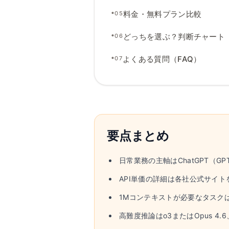
•
料金
・
無料プラン比較
05
•
どっちを選ぶ
？
判断チャート
06
•
よくある質問（FAQ）
07
要点まとめ
日常業務の主軸はChatGPT（GPT-
API単価の詳細は各社公式サイ
1Mコンテキストが必要なタスクはC
高難度推論はo3またはOpus 4