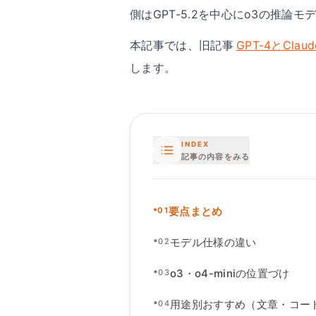
側はGPT-5.2を中心にo3の推論モデ
本記事では、旧記事
GPT-4とClau
します。
INDEX
記事の内容をみる
•
要点まとめ
01
•
モデル仕様の違い
02
•
o3
・
o4-miniの位置づけ
03
•
用途別おすすめ（文章
・
コー
04