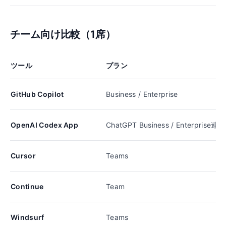
チーム向け比較（1席）
ツール
プラン
GitHub Copilot
Business / Enterprise
OpenAI Codex App
ChatGPT Business / Enterprise連携
Cursor
Teams
Continue
Team
Windsurf
Teams