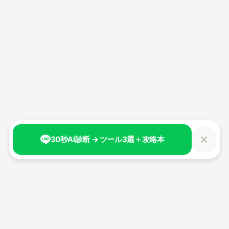
30秒AI診断 → ツール3選＋攻略本