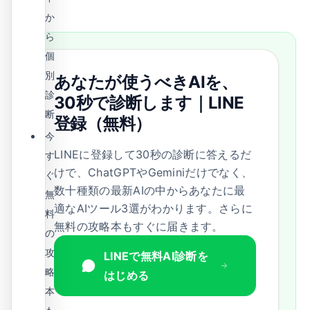
か
ら
個
別
あなたが使うべきAIを、
診
30秒で診断します｜LINE
断
登録（無料）
今
LINEに登録して30秒の診断に答えるだ
す
けで、ChatGPTやGeminiだけでなく、
ぐ
数十種類の最新AIの中からあなたに最
無
適なAIツール3選がわかります。さらに
料
無料の攻略本もすぐに届きます。
の
攻
LINEで無料AI診断を
略
はじめる
本