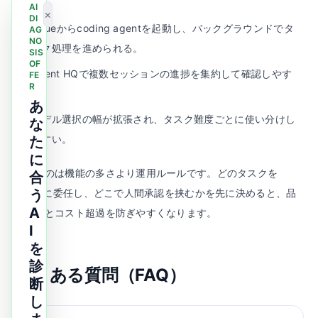
AI
×
DI
Issueからcoding agentを起動し、バックグラウンドでタ
AG
NO
スク処理を進められる。
SIS
OF
Agent HQで複数セッションの進捗を集約して確認しやす
FE
R
い。
あ
モデル選択の幅が拡張され、タスク難度ごとに使い分けし
な
やすい。
た
に
重要なのは機能の多さより運用ルールです。どのタスクを
合
Agentに委任し、どこで人間承認を挟むかを先に決めると、品
う
A
質事故とコスト超過を防ぎやすくなります。
I
を
診
よくある質問（FAQ）
断
し