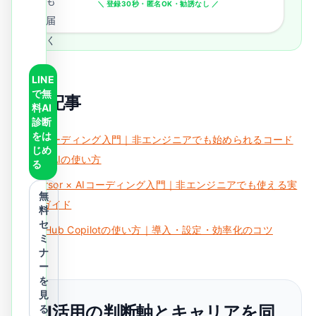
も
＼ 登録30秒・匿名OK・勧誘なし ／
届
く
LINE
で無
関連記事
料AI
診断
をは
AIコーディング入門｜非エンジニアでも始められるコード
じめ
生成AIの使い方
る
Cursor × AIコーディング入門｜非エンジニアでも使える実
無
践ガイド
料
セ
GitHub Copilotの使い方｜導入・設定・効率化のコツ
ミ
ナ
ー
を
見
AI活用の判断軸とキャリアを同
る