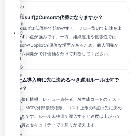
わ
か
WindsurfはCursorの代替になりますか？
る
Windsurfは低価格で始めやすく、フロー型UIで初速を出
C
しやすい点が強みです。一方、組織運用や拡張性では
h
CursorやCopilotが優位な場面があるため、個人開発か
a
チーム開発かで評価軸を分けて判断してください。
t
G
P
チーム導入時に先に決めるべき運用ルールは何で
T
すか？
・
入力禁止情報、レビュー責任者、AI生成コードのテスト
C
基準、MCP/外部接続権限、コスト上限の5点は先に決め
l
るべきです。ルール未整備で導入すると速度は上がって
a
も品質とセキュリティで手戻りが増えます。
u
d