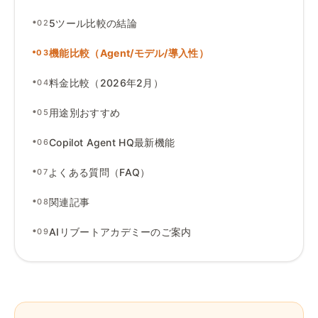
•
5ツール比較の結論
02
•
機能比較（Agent
/
モデル
/
導入性）
03
•
料金比較（2026年2月）
04
•
用途別おすすめ
05
•
Copilot Agent HQ最新機能
06
•
よくある質問（FAQ）
07
•
関連記事
08
•
AIリブートアカデミーのご案内
09