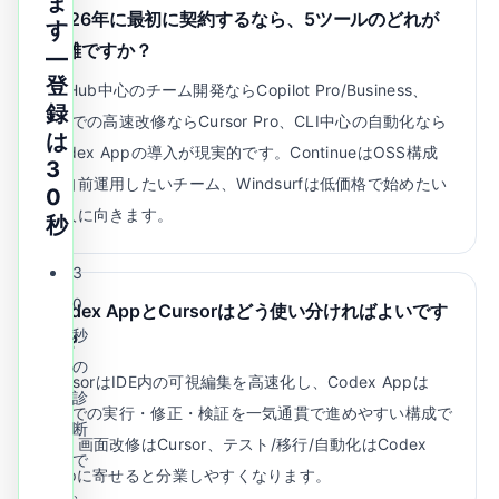
ま
2026年に最初に契約するなら、5ツールのどれが
す
無難ですか？
—
登
GitHub中心のチーム開発ならCopilot Pro/Business、
録
IDEでの高速改修ならCursor Pro、CLI中心の自動化なら
は
Codex Appの導入が現実的です。ContinueはOSS構成
3
を自前運用したいチーム、Windsurfは低価格で始めたい
0
個人に向きます。
秒
3
0
Codex AppとCursorはどう使い分ければよいです
秒
か？
の
CursorはIDE内の可視編集を高速化し、Codex Appは
診
CLIでの実行・修正・検証を一気通貫で進めやすい構成で
断
す。画面改修はCursor、テスト/移行/自動化はCodex
で
Appに寄せると分業しやすくなります。
、