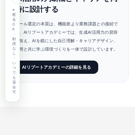
時に設計する
※
匿
名
ツール選定の本質は、機能差より業務課題との接続で
O
K
す。AIリブートアカデミーでは、生成AI活用力の習得
・
勧
に加え、AIを鏡にした自己理解・キャリアデザイン、
誘
な
仲間と共に学ぶ環境づくりを一体で設計しています。
し
・
い
AIリブートアカデミーの詳細を見る
つ
で
も
退
会
可