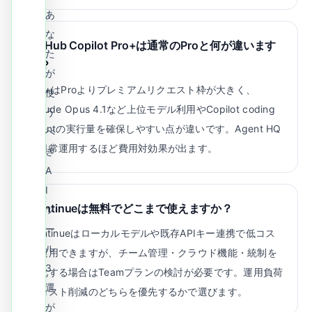
あ
な
GitHub Copilot Pro+は通常のProと何が違います
た
か？
が
Pro+はProよりプレミアムリクエスト枠が大きく、
使
Claude Opus 4.1など上位モデル利用やCopilot coding
う
agentの実行量を確保しやすい点が違いです。Agent HQ
べ
を日常運用するほど費用対効果が出ます。
き
A
I
Continueは無料でどこまで使えますか？
ツ
ー
Continueはローカルモデルや既存APIキー連携で低コス
ル
ト運用できますが、チーム管理・クラウド機能・統制を
3
強化する場合はTeamプランの検討が必要です。運用負荷
選
とコスト削減のどちらを優先するかで選びます。
が