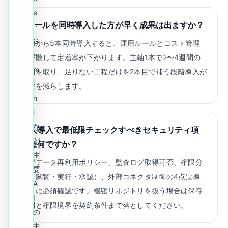
e
5ツールを同時導入した方が早く成果は出ますか？
・
G
最初から5本同時導入すると、運用ルールとコスト管理
e
が分散して定着率が下がります。主軸1本で2〜4週間の
m
実測を取り、足りない工程だけを2本目で補う段階導入が
i
失敗を減らします。
n
i
な
法人導入で最低限チェックすべきセキュリティ項
ど
目は何ですか？
主
学習データ再利用ポリシー、監査ログ取得可否、権限分
要
離（閲覧・実行・承認）、外部コネクタ制御の4点は導
A
入前に必須確認です。機密リポジトリを扱う場合は保存
I
期間と権限境界を契約条件まで落としてください。
の
中