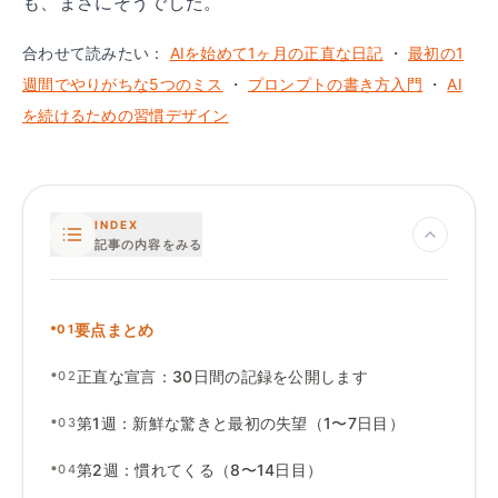
も、まさにそうでした。
合わせて読みたい：
AIを始めて1ヶ月の正直な日記
・
最初の1
週間でやりがちな5つのミス
・
プロンプトの書き方入門
・
AI
を続けるための習慣デザイン
INDEX
記事の内容をみる
•
要点まとめ
01
•
正直な宣言
：
30日間の記録を公開します
02
•
第1週
：
新鮮な驚きと最初の失望（1〜7日目）
03
•
第2週
：
慣れてくる（8〜14日目）
04