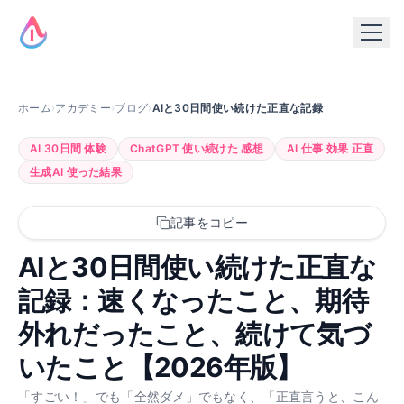
ホーム
›
アカデミー
›
ブログ
›
AIと30日間使い続けた正直な記録
AI 30日間 体験
ChatGPT 使い続けた 感想
AI 仕事 効果 正直
生成AI 使った結果
記事をコピー
AIと30日間使い続けた正直な
記録：速くなったこと、期待
外れだったこと、続けて気づ
いたこと【2026年版】
「すごい！」でも「全然ダメ」でもなく、「正直言うと、こん