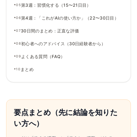
•
第3週
：
習慣化する（15〜21日目）
05
•
第4週
：
「これがAIの使い方か」（22〜30日目）
06
•
30日間のまとめ
：
正直な評価
07
•
初心者へのアドバイス（30日経験者から）
08
•
よくある質問（FAQ）
09
•
まとめ
10
要点まとめ（先に結論を知りた
い方へ）