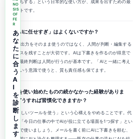
と壁打ちする」という日常的な使い方が、成果を出すための最
NO
SIS
短ルートです。
OF
FE
R
Q.
「AIに任せすぎ」はよくないですか？
あ
な
A.
AIの出力をそのまま使うのではなく、人間が判断・編集する
た
プロセスを残すことが大切です。AIは下書きを作るのが得意で
に
すが、最終判断は人間が行うのが基本です。「AIと一緒に考え
合
る」という意識で使うと、質も責任感も保てます。
う
A
I
Q.
AIを使い始めたものの続かなかった経験がありま
を
す。どうすれば習慣化できますか？
診
断
A.
「新しいツールを使う」という心構えをやめることです。代
し
わりに「今日の仕事の中でAIが役に立てる場面を1つ探す」とい
ま
う意識で使いましょう。メールを書く前にAIに下書きを頼む、
す
会議の前にAIと論点を整理する——既存の仕事の流れにAIを組