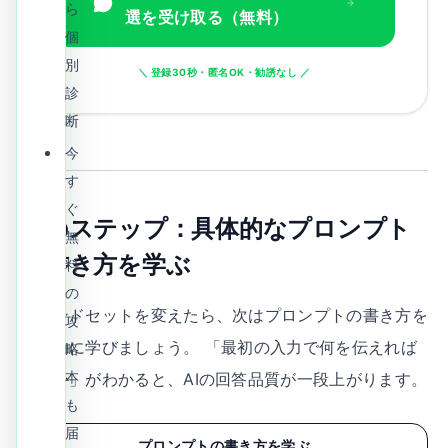
ら
選を受け取る（無料）
個
別
＼ 登録30秒・匿名OK・勧誘なし ／
診
断
今
す
ぐ
次のステップ：具体的なプロンプト
無
の書き方を学ぶ
料
の
マインドセットを変えたら、次はプロンプトの書き方を
攻
体系的に学びましょう。 「最初の入力で何を伝えれば
略
本
いいか」がわかると、AIの回答品質が一段上がります。
も
届
プロンプトの書き方を学ぶ