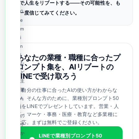
AIで人生をリブートする——その可能性を、も
・
G
う一度信じてみてください。
e
m
i
n
i
あなたの業種・職種に合ったプ
な
ロンプト集を、AIリブートの
ど
LINEで受け取ろう
主
「自分の仕事に合ったAIの使い方がわからな
要
い」そんな方のために、業種別プロンプト50
A
選をLINEでプレゼントしています。営業・人
I
事・マーケ・事務・医療・教育など多業種に
の
対応。まずは無料でご登録ください。
中
か
LINEで業種別プロンプト50