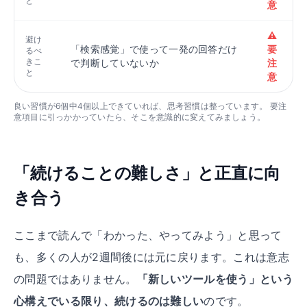
と
意
⚠️
避け
「検索感覚」で使って一発の回答だけ
要
るべ
きこ
で判断していないか
注
と
意
良い習慣が6個中4個以上できていれば、思考習慣は整っています。 要注
意項目に引っかかっていたら、そこを意識的に変えてみましょう。
「続けることの難しさ」と正直に向
き合う
ここまで読んで「わかった、やってみよう」と思って
も、多くの人が2週間後には元に戻ります。これは意志
の問題ではありません。
「新しいツールを使う」という
心構えでいる限り、続けるのは難しい
のです。