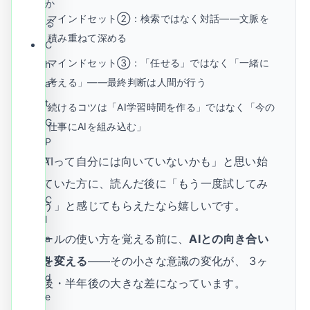
か
マインドセット②：検索ではなく対話——文脈を
る
積み重ねて深める
C
マインドセット③：「任せる」ではなく「一緒に
h
考える」——最終判断は人間が行う
a
t
続けるコツは「AI学習時間を作る」ではなく「今の
G
仕事にAIを組み込む」
P
「AIって自分には向いていないかも」と思い始
T
・
めていた方に、読んだ後に「もう一度試してみ
C
よう」と感じてもらえたなら嬉しいです。
l
ツールの使い方を覚える前に、
AIとの向き合い
a
u
方を変える
——その小さな意識の変化が、 3ヶ
d
月後・半年後の大きな差になっています。
e