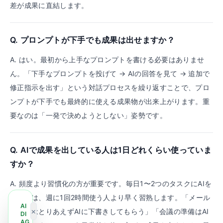
差が成果に直結します。
Q.
プロンプトが下手でも成果は出せますか？
A.
はい。最初から上手なプロンプトを書ける必要はありませ
ん。「下手なプロンプトを投げて → AIの回答を見て → 追加で
修正指示を出す」という対話プロセスを繰り返すことで、プロ
ンプトが下手でも最終的に使える成果物が出来上がります。重
要なのは「一発で決めようとしない」姿勢です。
Q.
AIで成果を出している人は1日どれくらい使っていま
すか？
A.
頻度より習慣化の方が重要です。毎日1〜2つのタスクにAIを
使う人は、週に1回2時間使う人より早く習熟します。「メール
AI
×
の返信はとりあえずAIに下書きしてもらう」「会議の準備はAI
DI
AG