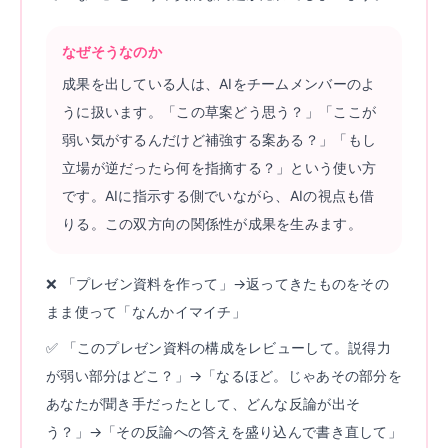
なぜそうなのか
成果を出している人は、AIをチームメンバーのよ
うに扱います。「この草案どう思う？」「ここが
弱い気がするんだけど補強する案ある？」「もし
立場が逆だったら何を指摘する？」という使い方
です。AIに指示する側でいながら、AIの視点も借
りる。この双方向の関係性が成果を生みます。
❌ 「プレゼン資料を作って」→返ってきたものをその
まま使って「なんかイマイチ」
✅ 「このプレゼン資料の構成をレビューして。説得力
が弱い部分はどこ？」→「なるほど。じゃあその部分を
あなたが聞き手だったとして、どんな反論が出そ
う？」→「その反論への答えを盛り込んで書き直して」