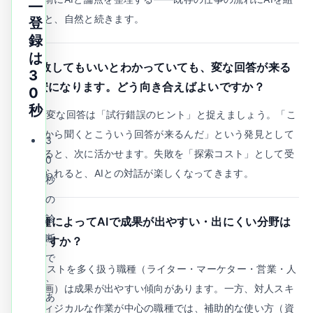
—
み込むと、自然と続きます。
登
録
は
Q.
失敗してもいいとわかっていても、変な回答が来る
3
と不安になります。どう向き合えばよいですか？
0
秒
A.
AIの変な回答は「試行錯誤のヒント」と捉えましょう。「こ
の角度から聞くとこういう回答が来るんだ」という発見として
3
記録すると、次に活かせます。失敗を「探索コスト」として受
0
け入れられると、AIとの対話が楽しくなってきます。
秒
の
診
Q.
業種によってAIで成果が出やすい・出にくい分野は
断
ありますか？
で
A.
テキストを多く扱う職種（ライター・マーケター・営業・人
、
事・企画）は成果が出やすい傾向があります。一方、対人スキ
あ
ルやフィジカルな作業が中心の職種では、補助的な使い方（資