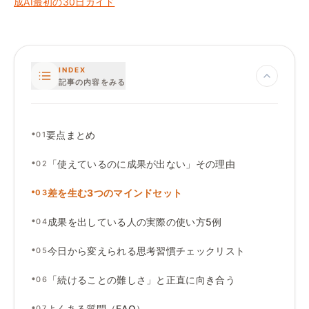
成AI最初の30日ガイド
INDEX
記事の内容をみる
•
要点まとめ
01
•
「使えているのに成果が出ない」その理由
02
•
差を生む3つのマインドセット
03
•
成果を出している人の実際の使い方5例
04
•
今日から変えられる思考習慣チェックリスト
05
•
「続けることの難しさ」と正直に向き合う
06
•
よくある質問（FAQ）
07