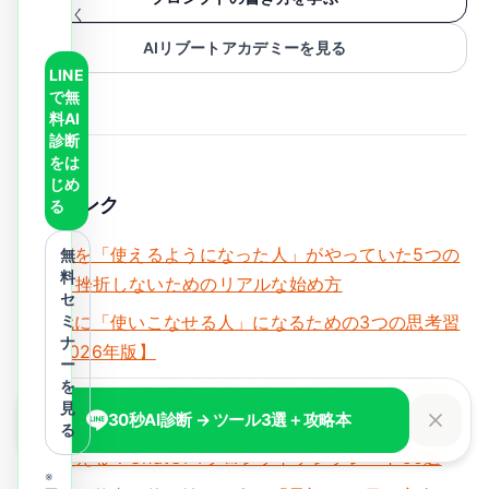
く
AIリブートアカデミーを見る
LINE
で無
料AI
診断
をは
じめ
関連リンク
る
生成AIを「使えるようになった人」がやっていた5つの
無
料
こと｜挫折しないためのリアルな始め方
セ
AI時代に「使いこなせる人」になるための3つの思考習
ミ
ナ
慣【2026年版】
ー
を
ChatGPTプロンプトの書き方入門｜初心者がすぐ使え
見
る15の型とNG/OK例
30秒AI診断 → ツール3選＋攻略本
る
すぐ使える！ChatGPTプロンプトテンプレート50選
※