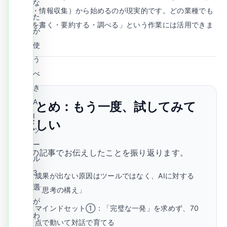
な
料作成・情報収集）から始めるのが現実的です。どの業種でも
た
「文章を書く・要約する・調べる」という作業には活用できま
が
す。
使
う
べ
き
A
まとめ：もう一度、試してみて
I
ほしい
ツ
ー
この記事でお伝えしたことを振り返ります。
ル
3
成果が出ない原因はツールではなく、AIに対する
選
「思考の構え」
が
マインドセット①：「完璧な一発」を求めず、70
わ
点で動いて対話で育てる