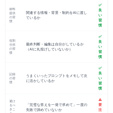
✅
材料
良
関連する情報・背景・制約をAIに渡し
提供
い
の習
ているか
習
慣
慣
✅
役割
良
最終判断・編集は自分がしているか
分担
い
の習
（AIに丸投げしていないか）
習
慣
慣
✅
良
記録
うまくいったプロンプトをメモして次
い
の習
に活かしているか
慣
習
慣
⚠️
避け
「完璧な答えを一発で求めて」一度の
要
るべ
きこ
失敗で諦めていないか
注