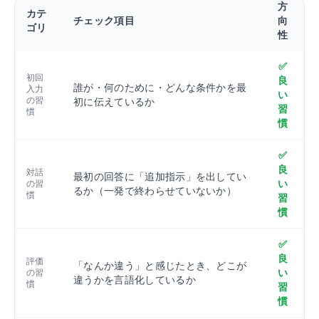
方
カテ
チェック項目
向
ゴリ
性
✅
初回
良
誰が・何のために・どんな条件かを最
入力
い
の習
初に伝えているか
習
慣
慣
✅
良
対話
最初の回答に「追加指示」を出してい
い
の習
るか（一発で終わらせていないか）
慣
習
慣
✅
良
評価
「なんか違う」と感じたとき、どこが
い
の習
違うかを言語化しているか
慣
習
慣