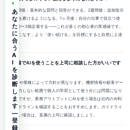
R
A.
1週間後：基本的な質問と回答ができる。2週間後：追加指示
あ
な
で答えを磨けるようになる。1ヶ月後：自分の仕事で役立つ使
た
い方が2〜3個定着する——これが多くの初心者の実感値です。
に
「使いこなす」より「使い続ける」を目標にすると自然に上達
合
します。
う
A
I
Q.
職場でAIを使うことを上司に相談した方がいいです
を
か？
診
A.
会社や業種によって方針が異なります。機密情報や顧客デー
断
タを入力しない範囲で個人の学習として使う分には問題になり
し
ま
にくいですが、業務アウトプットにAIを使う場合は社内のAI利
す
用ガイドラインを確認することをおすすめします。ガイドライ
—
ンがない場合は、直属の上司に確認しましょう。
登
録