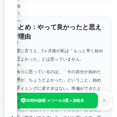
使
う
べ
まとめ：やって良かったと思え
き
る理由
A
I
ツ
正直に言うと、1ヶ月後の私は「もっと早く始め
ー
ればよかった」とは思っていません。
ル
代わりに思っているのは、「今の自分が始めた
3
選
ことが、ちょうどよかった」ということ。始め
が
るタイミングに遅すぎはない。準備ができたと
わ
きが、始め時です。
30秒AI診断 → ツール3選＋攻略本
か
る
この記事を読んでいるということは、あなたは
C