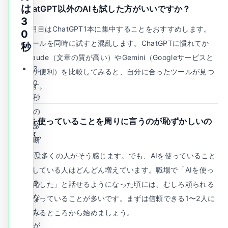
は
Q.
ChatGPT以外のAIも試した方がいいですか？
3
A.
1ヶ月目はChatGPT1本に集中することをおすすめします。
0
複数ツールを同時に試すと混乱します。ChatGPTに慣れてか
秒
ら、Claude（文章の質が高い）やGemini（Googleサービスと
3
の連携が便利）を比較してみると、自分に合ったツールが見つ
0
かります。
秒
の
Q.
AIを使っていることを周りに言うのが恥ずかしいの
診
ですが…
断
で
A.
最初は多くの人がそう感じます。でも、AIを使っていること
、
を公言している人はどんどん増えています。職場で「AIを使っ
あ
て効率化した」と話せるようになった頃には、むしろ頼られる
な
存在になっていることが多いです。まずは信頼できる1〜2人に
た
話してみるところから始めましょう。
が