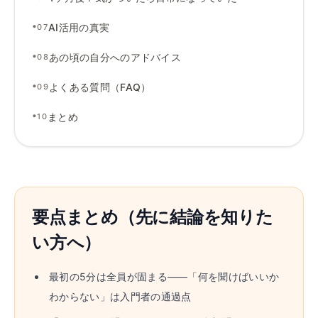
•
AI活用の真実
07
•
あの頃の自分へのアドバイス
08
•
よくある質問（FAQ）
09
•
まとめ
10
要点まとめ（先に結論を知りた
い方へ）
最初の5分は全員が固まる——「何を聞けばいいか
わからない」は入門者の通過点