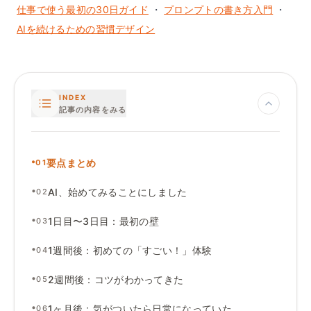
仕事で使う最初の30日ガイド
・
プロンプトの書き方入門
・
AIを続けるための習慣デザイン
INDEX
記事の内容をみる
•
要点まとめ
01
•
AI
、
始めてみることにしました
02
•
1日目〜3日目
：
最初の壁
03
•
1週間後
：
初めての「すごい
！
」体験
04
•
2週間後
：
コツがわかってきた
05
•
1ヶ月後
：
気がついたら日常になっていた
06