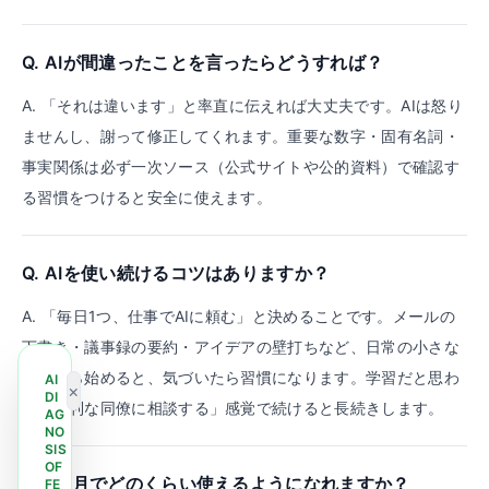
Q.
AIが間違ったことを言ったらどうすれば？
A.
「それは違います」と率直に伝えれば大丈夫です。AIは怒り
ませんし、謝って修正してくれます。重要な数字・固有名詞・
事実関係は必ず一次ソース（公式サイトや公的資料）で確認す
る習慣をつけると安全に使えます。
Q.
AIを使い続けるコツはありますか？
A.
「毎日1つ、仕事でAIに頼む」と決めることです。メールの
下書き・議事録の要約・アイデアの壁打ちなど、日常の小さな
作業から始めると、気づいたら習慣になります。学習だと思わ
AI
×
DI
ず「便利な同僚に相談する」感覚で続けると長続きします。
AG
NO
SIS
OF
Q.
1ヶ月でどのくらい使えるようになれますか？
FE