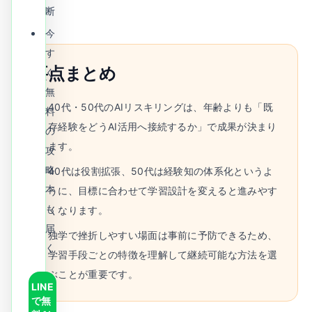
断
今
す
要点まとめ
ぐ
無
40代・50代のAIリスキリングは、年齢よりも「既
料
存経験をどうAI活用へ接続するか」で成果が決まり
の
ます。
攻
略
40代は役割拡張、50代は経験知の体系化というよ
本
うに、目標に合わせて学習設計を変えると進みやす
も
くなります。
届
独学で挫折しやすい場面は事前に予防できるため、
く
学習手段ごとの特徴を理解して継続可能な方法を選
ぶことが重要です。
LINE
で無