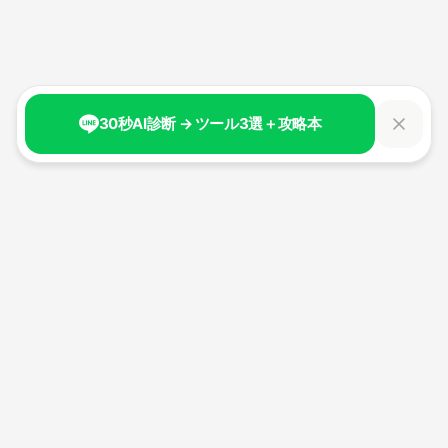
30秒AI診断 → ツール3選＋攻略本
生成AI時代の新しい自分へ。
100日間で、AIと共創する力を身につける。
経済産業省認定リスキリング講座。
最大70%補助金対象