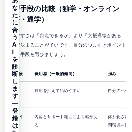
あ
な
学習手段の比較（独学・オンライン
た
講座・通学）
に
合
続けやすさは「自走できるか」より「支援導線がある
う
A
か」で決まることが多いです。自分のつまずきポイント
I
に合う手段を選びましょう。
を
診
断
学習手段
費用感（一般的傾向）
強み
し
ま
独学
費用を抑えて始めやすい
自分のペー
す
—
登
オンライ
内容とサポート範囲により幅があ
体系化され
録
は
ン講座
る
問環境を得