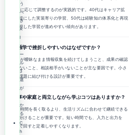
う
A.
目標に応じて調整するのが実践的です。40代はキャリア拡
べ
張を前提にした実装寄りの学習、50代は経験知の体系化と再現
き
性を重視した学習が進めやすい傾向があります。
A
I
ツ
Q.
AI独学で挫折しやすいのはなぜですか？
ー
A.
目的が曖昧なまま情報収集を続けてしまうこと、成果の確認
ル
機会がないこと、相談相手がいないことが主な要因です。小さ
3
な実務課題に結び付ける設計が重要です。
選
が
わ
Q.
仕事や家庭と両立しながら学ぶコツはありますか？
か
A.
学習時間を長く取るより、生活リズムに合わせて継続できる
る
単位に分けることが重要です。短い時間でも、入力と出力を
C
セットで回すと定着しやすくなります。
h