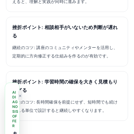
えると、理解と実践が同時に進みます。
挫折ポイント:
相談相手がいないため判断が遅れ
る
継続のコツ:
講座のコミュニティやメンターを活用し、
定期的に方向修正する仕組みを作るのが有効です。
挫折ポイント:
学習時間の確保を大きく見積もり
すぎる
AI
×
DI
継続のコツ:
長時間確保を前提にせず、短時間でも続け
AG
NO
られる単位で設計すると継続しやすくなります。
SIS
OF
FE
R