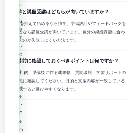
a
Q.
独学と講座受講はどちらが向いていますか？
t
G
A.
費用を抑えて始めるなら独学、学習設計やフィードバックを
P
重視するなら講座受講が向いています。自分の継続課題に合わ
T
せて選ぶのが失敗しにくい方法です。
・
C
Q.
受講前に確認しておくべきポイントは何ですか？
l
a
A.
学習目的、受講後に作る成果物、質問環境、学習サポートの
u
範囲を先に確認してください。目的と支援内容が一致している
d
かを確認すると選びやすくなります。
e
・
G
e
m