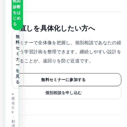
料AI
診断
をは
じめ
る
学び直しを具体化したい方へ
無
無料セミナーで全体像を把握し、個別相談であなたの経
料
セ
験に合う学習計画を整理できます。継続しやすい設計を
ミ
ナ
先に作ることが、遠回りを防ぐ近道です。
ー
を
見
無料セミナーに参加する
る
個別相談を申し込む
※
匿
名
O
K
・
勧
誘