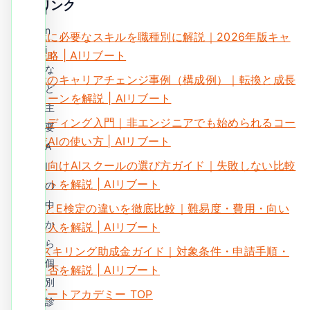
関連リンク
i
n
AI時代に必要なスキルを職種別に解説｜2026年版キャ
i
リア戦略 | AIリブート
な
AI時代のキャリアチェンジ事例（構成例）｜転換と成長
ど
のパターンを解説 | AIリブート
主
AIコーディング入門｜非エンジニアでも始められるコー
要
ド生成AIの使い方 | AIリブート
A
社会人向けAIスクールの選び方ガイド｜失敗しない比較
I
ポイントを解説 | AIリブート
の
中
G検定とE検定の違いを徹底比較｜難易度・費用・向い
か
ている人を解説 | AIリブート
ら
DXリスキリング助成金ガイド｜対象条件・申請手順・
個
併用可否を解説 | AIリブート
別
AIリブートアカデミー TOP
診