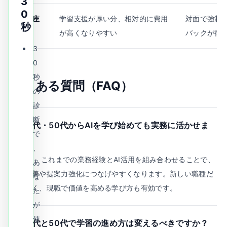
3
0
通学講座
学習支援が厚い分、相対的に費用
対面で強制
秒
が高くなりやすい
バックが得
3
0
秒
よくある質問（FAQ）
の
診
断
Q.
40代・50代からAIを学び始めても実務に活かせま
で
すか？
、
A.
はい。これまでの業務経験とAI活用を組み合わせることで、
あ
業務改善や提案力強化につなげやすくなります。新しい職種だ
な
けでなく、現職で価値を高める学び方も有効です。
た
が
使
Q.
40代と50代で学習の進め方は変えるべきですか？