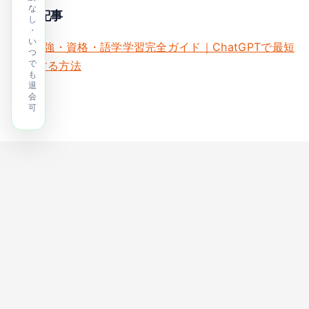
な
関連記事
し
・
い
AI×勉強・資格・語学学習完全ガイド｜ChatGPTで最短
つ
で
合格する方法
も
退
会
可