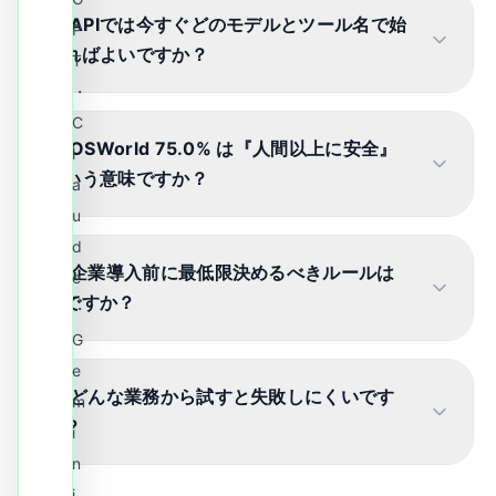
Q.
APIでは今すぐどのモデルとツール名で始
P
めればよいですか
？
T
・
C
Q.
OSWorld 75
.
0% は『人間以上に安全』
l
という意味ですか
？
a
u
d
Q.
企業導入前に最低限決めるべきルールは
e
何ですか
？
・
G
e
Q.
どんな業務から試すと失敗しにくいです
m
か
？
i
n
i