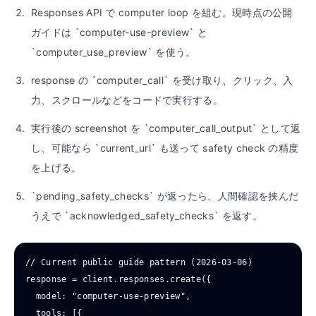
Responses API で computer loop を組む。現時点の公開
ガイドは `computer-use-preview` と
`computer_use_preview` を使う。
response の `computer_call` を受け取り、クリック、入
力、スクロールなどをコードで実行する。
実行後の screenshot を `computer_call_output` として返
し、可能なら `current_url` も送って safety check の精度
を上げる。
`pending_safety_checks` が返ったら、人間確認を挟んだ
うえで `acknowledged_safety_checks` を返す。
// Current public guide pattern (2026-03-06)

response = client.responses.create({

  model: "computer-use-preview",

  tools: [{
