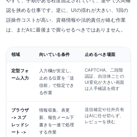
やすく、手順がある程度固定されていて、途中で人間確
認を挟める仕事です。逆に、UIの揺れが大きい、1回の
誤操作コストが高い、資格情報や法的責任が絡む作業
は、まだAIに最後まで握らせるべきではありません。
領域
向いている条件
止めるべき場面
CAPTCHA、二段階
定型フォ
入力欄が安定し、
認証、自治体ごとの
ーム入力
止める位置を「送
UI変化が大きい画面
信前」で指定でき
は人手確認を残す
る作業
送信確定や社外共有
ブラウザ
情報収集、表更
はAIに任せ切らず、
-> スプ
新、報告メール下
レビューを挟む
レッドシ
書きを一連で処理
ート ->
する作業