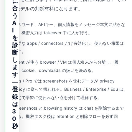
に
合
ままモデルの判断材料になります。
う
A
パスワード、APIキー、個人情報をメッセージ本文に貼らな
I
い。機密入力は takeover 中に人が行う。
を
必要な apps / connectors だけ有効化し、使わない権限は
診
断
外す。
し
agent が使う browser / VM は個人端末から分離し、履
ま
歴、cookie、downloads の扱いを決める。
す
—
Plus / Pro では screenshots を含むデータが privacy
登
policy に従って扱われる。Business / Enterprise / Edu は
録
既定で学習に使われない点を分けて理解する。
は
screenshots と browsing history は chat を削除するまで
3
残る。機密タスク後は retention と削除フローを必ず回
0
す。
秒