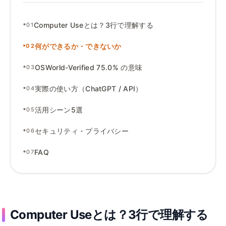
•
Computer Useとは
？
3行で理解する
01
•
何ができるか
・
できないか
02
•
OSWorld-Verified 75
.
0% の意味
03
•
実際の使い方（ChatGPT
/
API）
04
•
活用シーン5選
05
•
セキュリティ
・
プライバシー
06
•
FAQ
07
Computer Useとは
？
3行で理解する