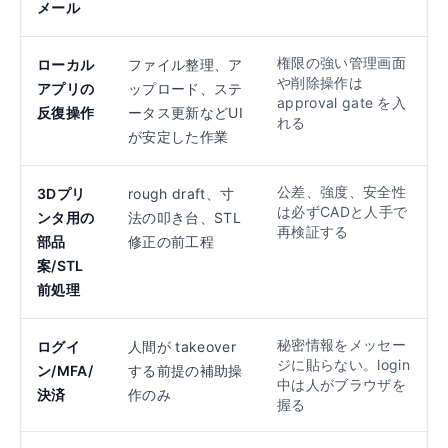
メール
権限の強い管理画面
ローカル
ファイル整理、ア
や削除操作は
アプリの
ップロード、ステ
approval gate を入
反復操作
ータス更新などUI
れる
が安定した作業
公差、強度、安全性
3Dプリ
rough draft、寸
は必ずCADと人手で
ンタ用の
法の叩き台、STL
再検証する
部品
修正の前工程
案/STL
前処理
秘密情報をメッセー
ログイ
人間が takeover
ジに貼らない。login
ン/MFA/
する前提の補助操
中は人がブラウザを
決済
作のみ
握る