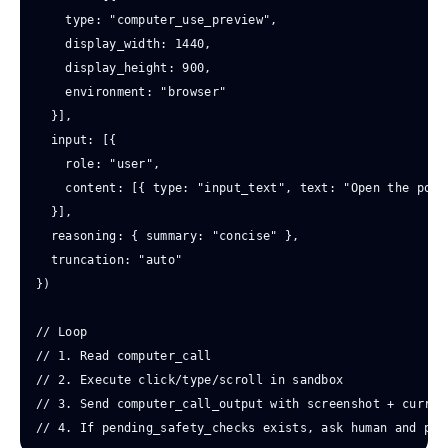
    type: "computer_use_preview",

    display_width: 1440,

    display_height: 900,

    environment: "browser"

  }],

  input: [{

    role: "user",

    content: [{ type: "input_text", text: "Open the port
  }],

  reasoning: { summary: "concise" },

  truncation: "auto"

})

// Loop

// 1. Read computer_call

// 2. Execute click/type/scroll in sandbox

// 3. Send computer_call_output with screenshot + current
// 4. If pending_safety_checks exists, ask human and pas