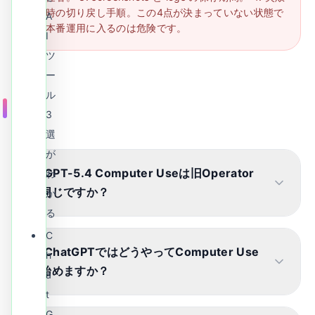
時の切り戻し手順。この4点が決まっていない状態で
A
本番運用に入るのは危険です。
I
ツ
ー
ル
FAQ
3
選
が
Q.
GPT-5
.
4 Computer Useは旧Operator
わ
と同じですか
？
か
る
C
Q.
ChatGPTではどうやってComputer Use
h
を始めますか
？
a
t
G