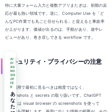
特に大量フォーム入力と複数アプリまたぎは、初期の反
応が最も熱い領域です。逆に、Computer Use を「ど
んなPC作業でも丸ごと任せられる」と捉えると事故率
が上がります。価値が出るのは、手順があり、途中レ
ビューがあり、巻き戻しできる workflow です。
AI
セキュリティ
・
プライバシーの注意
×
DI
AG
点
NO
SIS
OF
FE
企業利用で最初に見るべきは精度ではなく、
R
あ
screenshots と secrets の取り扱いです。ChatGPT
な
agent は visual browser の screenshots を使って
た
ページを理解します。画面に出した情報の範囲が、その