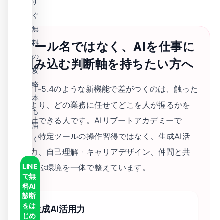
す
ぐ
無
料
ツール名ではなく、AIを仕事に
の
組み込む判断軸を持ちたい方へ
攻
略
GPT-5.4のような新機能で差がつくのは、触った
本
人より、どの業務に任せてどこを人が握るかを
も
設計できる人です。AIリブートアカデミーで
届
は、特定ツールの操作習得ではなく、生成AI活
く
用力、自己理解・キャリアデザイン、仲間と共
LINE
に学ぶ環境を一体で整えています。
で無
料AI
診断
をは
生成AI活用力
じめ