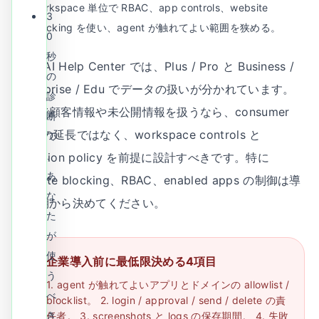
workspace 単位で RBAC、app controls、website
3
blocking を使い、agent が触れてよい範囲を狭める。
0
秒
OpenAI Help Center では、Plus / Pro と Business /
の
Enterprise / Edu でデータの扱いが分かれています。
診
業務で顧客情報や未公開情報を扱うなら、consumer
断
plan の延長ではなく、workspace controls と
で
、
retention policy を前提に設計すべきです。特に
あ
website blocking、RBAC、enabled apps の制御は導
な
入初期から決めてください。
た
が
使
企業導入前に最低限決める4項目
う
1. agent が触れてよいアプリとドメインの allowlist /
べ
blocklist。 2. login / approval / send / delete の責
き
任者。 3. screenshots と logs の保存期間。 4. 失敗