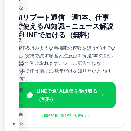
な
AIリブート通信｜週1本、仕事
ど
主
で使えるAI知識＋ニュース解説
要
をLINEで届ける（無料）
A
GPT-5.4のような新機能の速報を追うだけでな
I
く、実務で試す順番と注意点を毎週1本の短い
の
解説で受け取れます。ツール広告ではなく、
中
仕事で使う前提の整理だけを知りたい方向け
か
です。
ら
個
LINEで週1AI通信を受け取る
別
（無料）
診
断
＼ 登録30秒・匿名OK・勧誘なし ／
今