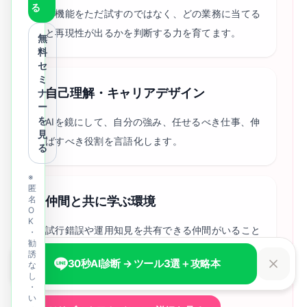
る
新機能をただ試すのではなく、どの業務に当てる
と再現性が出るかを判断する力を育てます。
無
料
セ
ミ
自己理解・キャリアデザイン
ナ
ー
を
AIを鏡にして、自分の強み、任せるべき仕事、伸
見
ばすべき役割を言語化します。
る
※
匿
名
仲間と共に学ぶ環境
O
K
試行錯誤や運用知見を共有できる仲間がいること
・
勧
で、単発の検証を継続的な実務変化に変えます。
誘
30秒AI診断 → ツール3選＋攻略本
な
し
・
い