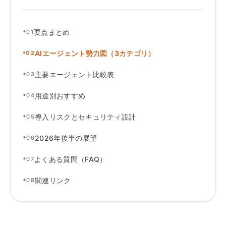
•
要点まとめ
01
•
AIエージェント勢力図（3カテゴリ）
02
•
主要エージェント比較表
03
•
用途別おすすめ
04
•
導入リスクとセキュリティ設計
05
•
2026年後半の展望
06
•
よくある質問（FAQ）
07
•
関連リンク
08