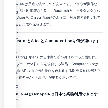
A.
最初の1本は用途で決めるのが安全です。ブラウザ操作なら
t
Atlas系、深掘り調査ならDeep Research系、開発タスクなら
G
Copilot AgentやCursor Agentのように、対象業務を固定して
P
比較すると失敗を減らせます。
T
・
C
Q.
OperatorとAtlasとComputer Useは何が違います
l
か？
a
A.
OperatorはOpenAIの自律実行系の流れを作った機能群、
u
Atlasはブラウザ体験にAIを統合する製品、Computer Useは
d
Anthropic API経由で画面操作を自動化する開発者向け機能で
e
す。UI一体型かAPI実装型かが主要な違いです。
・
G
e
Q.
Manus AIとGensparkは日本で業務利用できます
m
か？
i