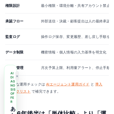
権限設計
最小権限・環境分離・共有アカウント禁止
承認フロー
外部送信・決裁・顧客提出は人の最終承認を
監査ログ
操作ログ保存、変更履歴、差し戻し手順を事
データ制限
機密情報・個人情報の入力基準を明文化
コスト管理
月次予算上限、利用量アラート、停止手順
AI
×
DI
AG
具体的な運用チェックは
AIエージェント運用ガイド
と
導入
NO
SIS
チェックリスト
で補完できます。
OF
FE
R
あ
2026年後半は「単体比較」より「運