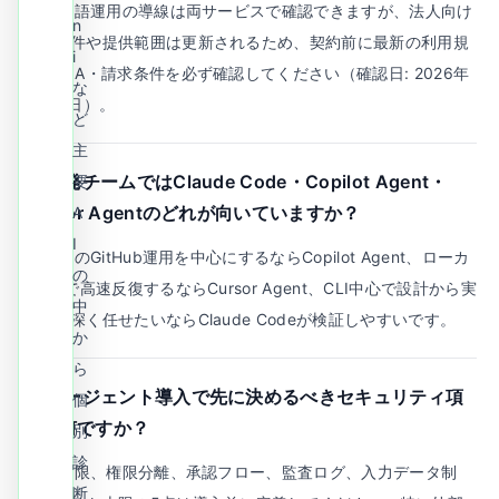
A.
日本語運用の導線は両サービスで確認できますが、法人向け
n
契約条件や提供範囲は更新されるため、契約前に最新の利用規
i
約・SLA・請求条件を必ず確認してください（確認日: 2026年
な
2月20日）。
ど
主
Q.
開発チームではClaude Code・Copilot Agent・
要
Cursor Agentのどれが向いていますか？
A
I
A.
既存のGitHub運用を中心にするならCopilot Agent、ローカ
の
ルIDEで高速反復するならCursor Agent、CLI中心で設計から実
中
装まで深く任せたいならClaude Codeが検証しやすいです。
か
ら
Q.
エージェント導入で先に決めるべきセキュリティ項
個
目は何ですか？
別
診
A.
最低限、権限分離、承認フロー、監査ログ、入力データ制
断