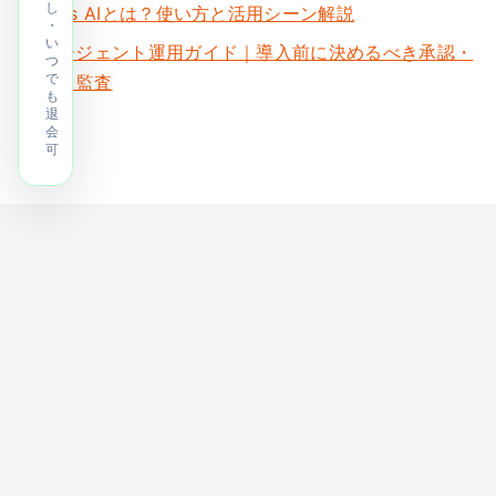
し
Manus AIとは？使い方と活用シーン解説
・
い
AIエージェント運用ガイド｜導入前に決めるべき承認・
つ
で
権限・監査
も
退
会
可