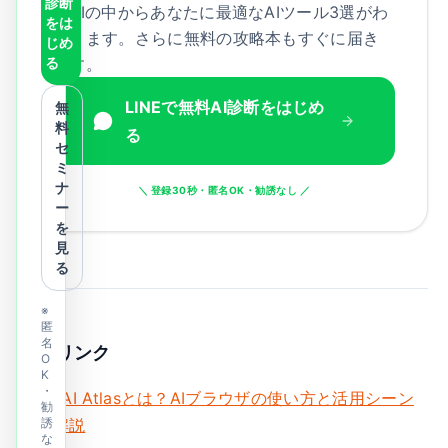
診断
新AIの中からあなたに最適なAIツール3選がわ
をは
かります。さらに無料の攻略本もすぐに届き
じめ
る
ます。
LINEで無料AI診断をはじめ
無
料
る
セ
ミ
ナ
＼ 登録30秒・匿名OK・勧誘なし ／
ー
を
見
る
※
匿
名
関連リンク
O
K
・
OpenAI Atlasとは？AIブラウザの使い方と活用シーン
勧
完全解説
誘
な