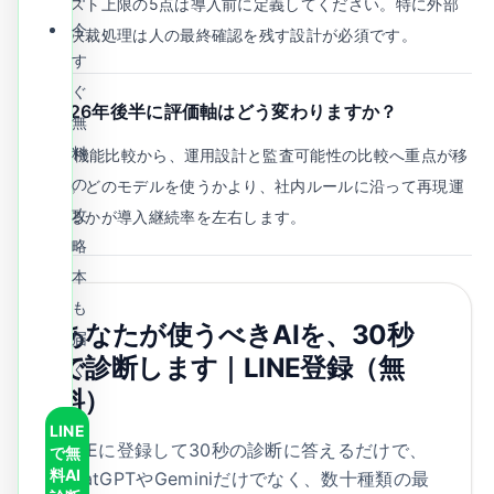
限、コスト上限の5点は導入前に定義してください。特に外部
今
送信や決裁処理は人の最終確認を残す設計が必須です。
す
ぐ
Q.
2026年後半に評価軸はどう変わりますか？
無
料
A.
単体機能比較から、運用設計と監査可能性の比較へ重点が移
の
ります。どのモデルを使うかより、社内ルールに沿って再現運
攻
用できるかが導入継続率を左右します。
略
本
も
あなたが使うべきAIを、30秒
届
で診断します｜LINE登録（無
く
料）
LINE
LINEに登録して30秒の診断に答えるだけで、
で無
料AI
ChatGPTやGeminiだけでなく、数十種類の最