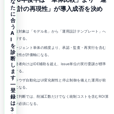
な
た
用設計の再現性」が導入成否を決め
に
る
合
う
比較対象は「モデル名」から「運用設計テンプレート」へ
A
移行する。
I
を
エージェント単体の精度より、承認・監査・再実行を含む
診
再現性が評価軸になる。
断
開発者向けはIDE補助を超え、issue単位の実行委譲が標準
し
ま
化する。
す
ブラウザ自動化はUI変化耐性と停止制御を備えた運用が前
—
提になる。
登
録
経営判断では、削減工数だけでなく統制コストを含むROI算
は
定が必須になる。
3