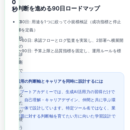
0
導入判断を進める90日ロードマップ
秒
0〜30日: 用途を1つに絞って小規模検証（成功指標と停止
3
条件を定義）
0
秒
31〜60日: 承認フローとログ監査を実装し、2部署へ横展開
の
61〜90日: 予算上限と品質指標を固定し、運用ルールを標
診
準化
断
で
、
AI活用の判断軸とキャリアを同時に設計するには
あ
AIリブートアカデミーでは、生成AI活用力の習得だけで
な
なく、自己理解・キャリアデザイン、仲間と共に学ぶ環
た
境を一体で設計しています。特定ツール名ではなく、業
が
務課題に対する判断軸を育てたい方に向いた学習設計で
使
す。
う