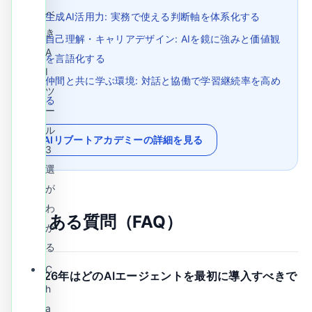
べ
生成AI活用力: 実務で使える判断軸を体系化する
き
自己理解・キャリアデザイン: AIを鏡に強みと価値観
A
を言語化する
I
仲間と共に学ぶ環境: 対話と協働で学習継続率を高め
ツ
る
ー
ル
AIリブートアカデミーの詳細を見る
3
選
が
わ
よくある質問（FAQ）
か
る
C
Q.
2026年はどのAIエージェントを最初に導入すべきで
h
すか？
a