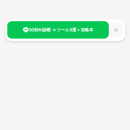
30秒AI診断 → ツール3選＋攻略本
生成AI時代の新しい自分へ。
100日間で、AIと共創する力を身につける。
経済産業省認定リスキリング講座。
最大70%補助金対象