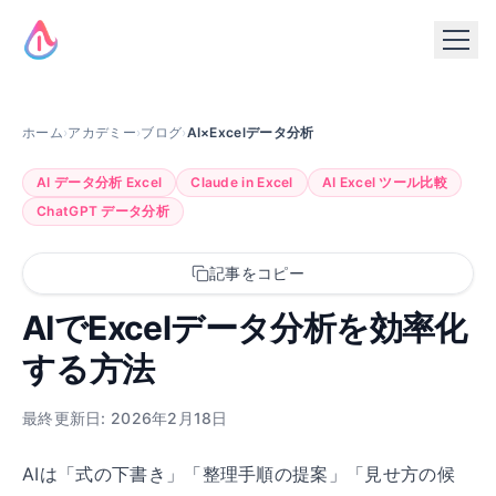
ホーム
›
アカデミー
›
ブログ
›
AI×Excelデータ分析
AI データ分析 Excel
Claude in Excel
AI Excel ツール比較
ChatGPT データ分析
記事をコピー
AIでExcelデータ分析を効率化
する方法
最終更新日: 2026年2月18日
AIは「式の下書き」「整理手順の提案」「見せ方の候