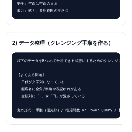
要件: 空白は空白のまま

出力: 式と、参照範囲の注意点
2) データ整理（クレンジング手順を作る）
以下のデータをExcelで分析できる状態にするためのクレンジング手順
【よくある問題】

- 日付が文字列になっている

- 顧客名に全角/半角や表記ゆれがある

- 金額列に「,」や「円」が混ざっている

出力形式: 手順（優先順）/ 推奨関数 or Power Query / 検算ポ