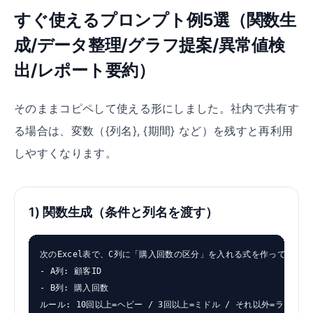
すぐ使えるプロンプト例5選（関数生
成/データ整理/グラフ提案/異常値検
出/レポート要約）
そのままコピペして使える形にしました。社内で共有す
る場合は、変数（
{列名}
,
{期間}
など）を残すと再利用
しやすくなります。
1) 関数生成（条件と列名を渡す）
次のExcel表で、C列に「購入回数の区分」を入れる式を作ってくださ
- A列: 顧客ID

- B列: 購入回数

ルール: 10回以上=ヘビー / 3回以上=ミドル / それ以外=ライト
