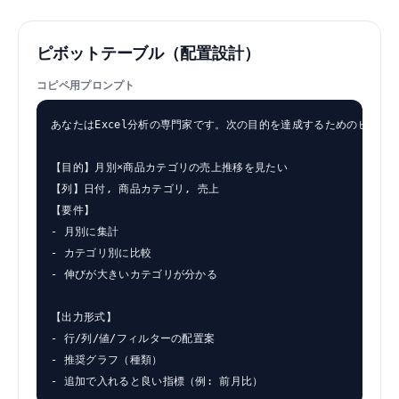
ピボットテーブル（配置設計）
コピペ用プロンプト
あなたはExcel分析の専門家です。次の目的を達成するためのピボッ
【目的】月別×商品カテゴリの売上推移を見たい

【列】日付, 商品カテゴリ, 売上

【要件】

- 月別に集計

- カテゴリ別に比較

- 伸びが大きいカテゴリが分かる

【出力形式】

- 行/列/値/フィルターの配置案

- 推奨グラフ（種類）

- 追加で入れると良い指標（例: 前月比）