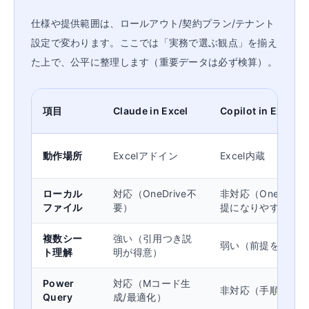
仕様や提供範囲は、ロールアウト/契約プラン/テナント
設定で変わります。ここでは「実務で選ぶ観点」を揃え
た上で、公平に整理します（重要データは必ず検算）。
項目
Claude in Excel
Copilot in Excel
動作場所
Excelアドイン
Excel内蔵
ローカル
対応（OneDrive不
非対応（OneDrive/S
ファイル
要）
提になりやすい）
複数シー
強い（引用つき説
弱い（前提を言語で
ト理解
明が得意）
Power
対応（Mコード生
非対応（手順提案は
Query
成/最適化）