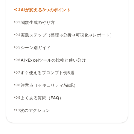
•
AIが変える3つのポイント
02
•
関数生成のやり方
03
•
実践ステップ（整理→分析→可視化→レポート）
04
•
シーン別ガイド
05
•
AI×Excelツールの比較と使い分け
06
•
すぐ使えるプロンプト例5選
07
•
注意点（セキュリティ
/
確認）
08
•
よくある質問（FAQ）
09
•
次のアクション
10