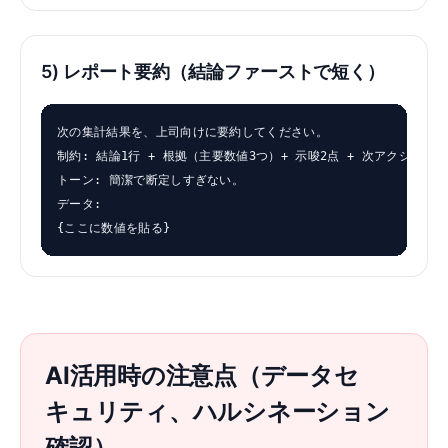
5) レポート要約（結論ファーストで短く）
次の集計結果を、上司向けに要約してください。

制約: 結論1行 + 根拠（主要数値3つ）+ 示唆2点 + 次アクション2点
トーン: 簡潔で断定しすぎない。

データ:

{ここに数値を貼る}
AI活用時の注意点（データセ
キュリティ、ハルシネーション
確認）