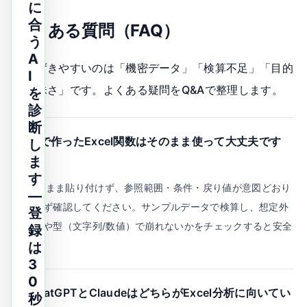
に
合
よくある質問（FAQ）
う
A
つまずきやすいのは「機密データ」「検算不足」「目的
I
の曖昧さ」です。よくある疑問をQ&Aで整理します。
を
診
断
Q.
AIで作ったExcel関数はそのまま使って大丈夫です
し
か？
ま
す
A.
そのまま貼り付けず、参照範囲・条件・戻り値が意図どおり
—
かを必ず確認してください。サンプルデータで検算し、想定外
登
の空白や型（文字列/数値）で崩れないかをチェックすると安全
録
です。
は
3
0
Q.
ChatGPTとClaudeはどちらがExcel分析に向いてい
秒