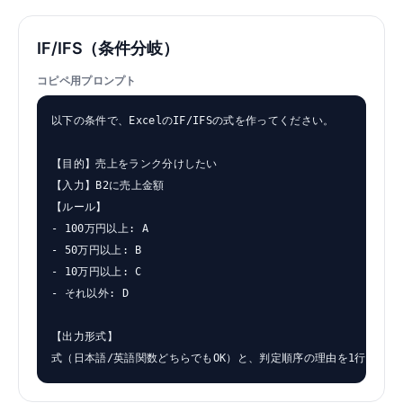
IF/IFS（条件分岐）
コピペ用プロンプト
以下の条件で、ExcelのIF/IFSの式を作ってください。

【目的】売上をランク分けしたい

【入力】B2に売上金額

【ルール】

- 100万円以上: A

- 50万円以上: B

- 10万円以上: C

- それ以外: D

【出力形式】

式（日本語/英語関数どちらでもOK）と、判定順序の理由を1行で。