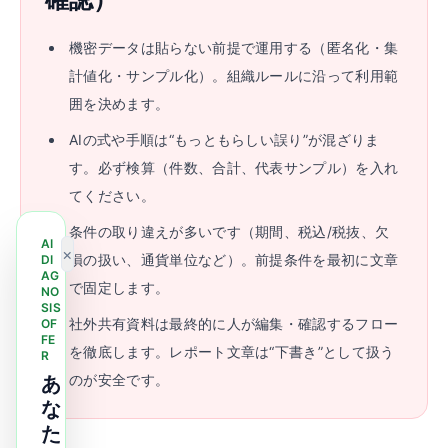
機密データは貼らない前提で運用する（匿名化・集
計値化・サンプル化）。組織ルールに沿って利用範
囲を決めます。
AIの式や手順は“もっともらしい誤り”が混ざりま
す。必ず検算（件数、合計、代表サンプル）を入れ
てください。
条件の取り違えが多いです（期間、税込/税抜、欠
AI
×
損の扱い、通貨単位など）。前提条件を最初に文章
DI
AG
で固定します。
NO
SIS
社外共有資料は最終的に人が編集・確認するフロー
OF
FE
を徹底します。レポート文章は“下書き”として扱う
R
のが安全です。
あ
な
た