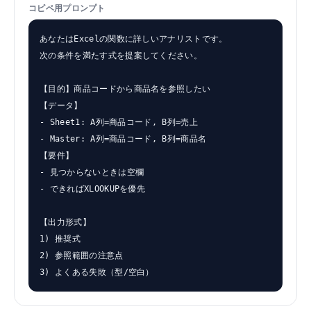
コピペ用プロンプト
あなたはExcelの関数に詳しいアナリストです。

次の条件を満たす式を提案してください。

【目的】商品コードから商品名を参照したい

【データ】

- Sheet1: A列=商品コード, B列=売上

- Master: A列=商品コード, B列=商品名

【要件】

- 見つからないときは空欄

- できればXLOOKUPを優先

【出力形式】

1) 推奨式

2) 参照範囲の注意点

3) よくある失敗（型/空白）