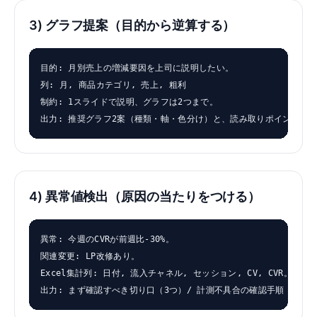
3) グラフ提案（目的から逆算する）
目的: 月別売上の増減要因を上司に説明したい。

列: 月, 商品カテゴリ, 売上, 粗利

制約: 1スライドで説明、グラフは2つまで。

出力: 推奨グラフ2案（種類・軸・色分け）と、読み取りポイント。
4) 異常値検出（原因の当たりをつける）
異常: 今週のCVRが前週比-30%。

関連変更: LP改修あり。

Excel集計列: 日付, 流入チャネル, セッション, CV, CVR。

出力: まず確認すべき切り口（3つ）/ 計測不具合の確認手順 / 追