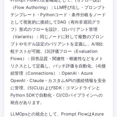
Prompt Flowの主要機能として、(1)フロー設計
（Flow Authoring）：LLM呼び出し・プロンプト
テンプレート・Pythonコード・条件分岐をノード
として視覚的に接続してDAG（有向非巡回グラ
フ）形式のフローを設計、(2)バリアント管理
（Variants）：同じノードに対して複数のプロン
プトやモデル設定のバリアントを定義し、A/B比
較テストが可能、(3)評価フロー（Evaluation
Flows）：回答品質・関連性・根拠性などをメト
リクスとして定義し、バッチ評価を自動化、(4)接
続管理（Connections）：OpenAI・Azure
OpenAI・Claude・カスタムAPIの接続情報を安全
に管理、(5)CLIおよびSDK：コマンドラインと
Python SDKで自動化・CI/CDパイプラインへの
統合があります。
LLMOpsとの統合として、Prompt FlowはAzure