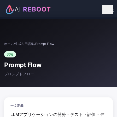
AI
REBOOT
個人向けリスキリング
法人向け研修
ホーム
/
生成AI用語集
/
Prompt Flow
お知らせ
実装
お問い合わせ
Prompt Flow
プロンプトフロー
一文定義
LLMアプリケーションの開発・テスト・評価・デ