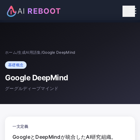
AI
REBOOT
個人向けリスキリング
法人向け研修
ホーム
/
生成AI用語集
/
Google DeepMind
お知らせ
基礎概念
お問い合わせ
Google DeepMind
グーグルディープマインド
一文定義
GoogleとDeepMindが統合したAI研究組織。