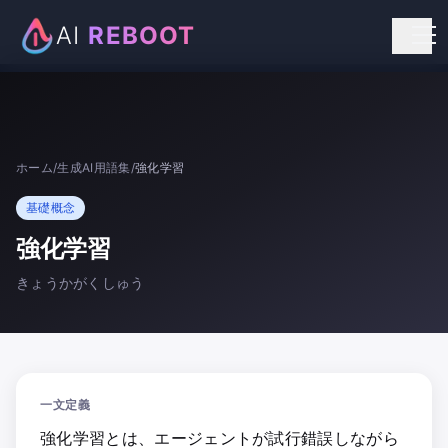
AI
REBOOT
個人向けリスキリング
法人向け研修
ホーム
/
生成AI用語集
/
強化学習
お知らせ
基礎概念
お問い合わせ
強化学習
きょうかがくしゅう
一文定義
強化学習とは、エージェントが試行錯誤しながら