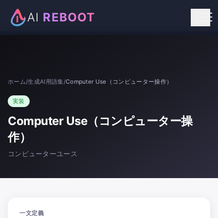
AI
REBOOT
個人向けリスキリング
法人向け研修
ホーム
/
生成AI用語集
/
Computer Use（コンピューター操作）
お知らせ
実装
お問い合わせ
Computer Use（コンピューター操
作）
コンピューターユース
一文定義