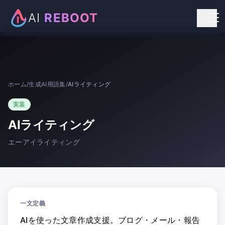
AI
REBOOT
個人向けリスキリング
法人向け研修
ホーム
/
生成AI用語集
/
AIライティング
お知らせ
実装
お問い合わせ
AIライティング
エーアイライティング
一文定義
AIを使った文章作成支援。ブログ・メール・報告