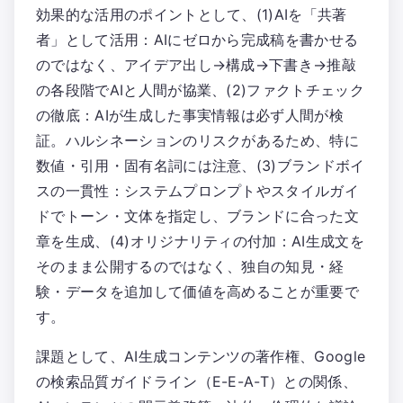
効果的な活用のポイントとして、(1)AIを「共著
者」として活用：AIにゼロから完成稿を書かせる
のではなく、アイデア出し→構成→下書き→推敲
の各段階でAIと人間が協業、(2)ファクトチェック
の徹底：AIが生成した事実情報は必ず人間が検
証。ハルシネーションのリスクがあるため、特に
数値・引用・固有名詞には注意、(3)ブランドボイ
スの一貫性：システムプロンプトやスタイルガイ
ドでトーン・文体を指定し、ブランドに合った文
章を生成、(4)オリジナリティの付加：AI生成文を
そのまま公開するのではなく、独自の知見・経
験・データを追加して価値を高めることが重要で
す。
課題として、AI生成コンテンツの著作権、Google
の検索品質ガイドライン（E-E-A-T）との関係、