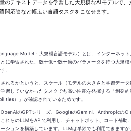
大量のテキストデータを学習した大規模なAIモデルで、
質問応答など幅広い言語タスクをこなせます。
e Language Model：大規模言語モデル）とは、インターネ
もとに学習された、数十億〜数千億のパラメータを持つ大規模
です。
目されるかというと、スケール（モデルの大きさと学習データ
に学習していなかったタスクでも高い性能を発揮する「創発的
 Abilities）」が確認されているためです。
enAIのGPTシリーズ、GoogleのGemini、AnthropicのC
これらのLLMをAPIで利用し、チャットボット、コード補助
ーションを構築しています。LLMは単独でも利用できますが