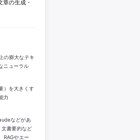
文章の生成・
ット上の膨大なテキ
なニューラル
量）を大きくす
能力
laudeなどがあ
、文書要約など
、RAGやエー