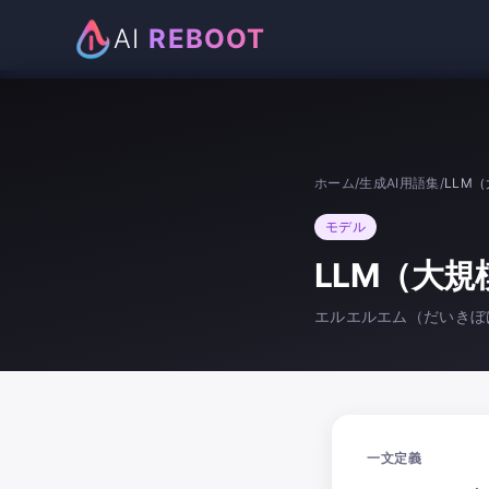
AI
REBOOT
ホーム
/
生成AI用語集
/
LLM
モデル
LLM（大
エルエルエム（だいきぼ
一文定義