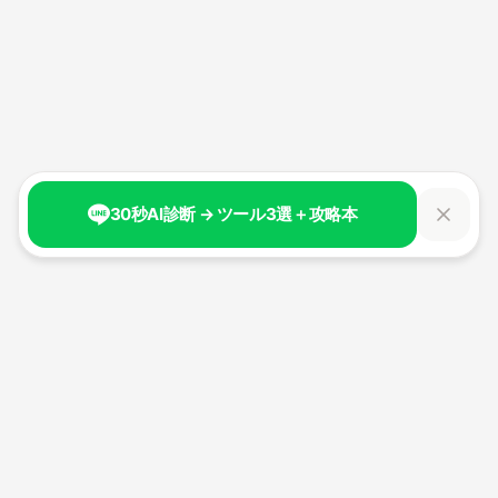
30秒AI診断 → ツール3選＋攻略本
生成AI時代の新しい自分へ。
100日間で、AIと共創する力を身につける。
経済産業省認定リスキリング講座。