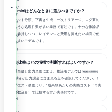
C
o4-miniはどんなときに選ぶべきですか？
h
チケット分類、下書き生成、一次トリアージ、ログ要約
a
のような処理件数が多い業務で有効です。十分な推論品
t
質を維持しつつ、レイテンシと費用を抑えたい場面で使
G
いやすいモデルです。
P
T
・
料金比較はどの指標で判断すればよいですか？
C
l
入力単価と出力単価に加え、推論モデルではreasoning
a
tokensが出力課金に含まれる点を確認してください。1
u
リクエスト単価より、1成果物あたりの実効コスト（再実
d
行回数込み）で比較する方が実務的です。
e
・