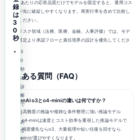
1回あたりの応答品質だけでモデルを固定すると、運用コス
録
トが先に破綻しやすくなります。再実行率を含めて比較し
は
てください。
3
0
高リスク領域（法務、医療、金融、人事評価）では、モデ
秒
ル選定より承認フローと責任境界の設計を優先してくださ
い。
3
0
秒
よくある質問（FAQ）
の
診
断
OpenAI o3とo4-miniの違いは何ですか？
で
o3は高難度の推論や複雑な条件整理に強い推論モデル
、
で、o4-miniは速度とコスト効率を重視した推論モデルで
あ
す。精度優先ならo3、大量処理や短い往復を回すなら
な
o4-miniが選びやすくなります。
た