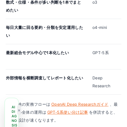
数式・仕様・条件が多い判断を1本でまと
o3
めたい
毎日大量に回る要約・分類を安定運用した
o4-mini
い
最新総合モデル中心で1本化したい
GPT-5系
外部情報を横断調査してレポート化したい
Deep
Research
調査用途の実務フローは
OpenAI Deep Researchガイド
、最
AI
×
DI
新モデル全体の運用は
GPT-5系使い分け記事
を併読すると、
AG
チーム設計が速くなります。
NO
SIS