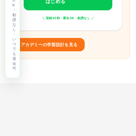
O
はじめる
K
・
勧
＼ 登録30秒・匿名OK・勧誘なし ／
誘
な
し
・
い
つ
アカデミーの学習設計を見る
で
も
退
会
可