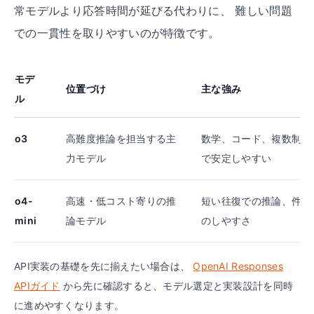
常モデルより応答時間が延びる代わりに、 難しい問題
での一貫性を取りやすいのが特徴です。
モデ
位置づけ
主な強み
ル
o3
高難度推論を担当する主
数学、コード、複数制約
力モデル
で安定しやすい
o4-
高速・低コスト寄りの推
短い往復での推論、件数
mini
論モデル
のしやすさ
API実装の基礎を先に揃えたい場合は、
OpenAI Responses
APIガイド
から先に確認すると、モデル選定と実装設計を同時
に進めやすくなります。