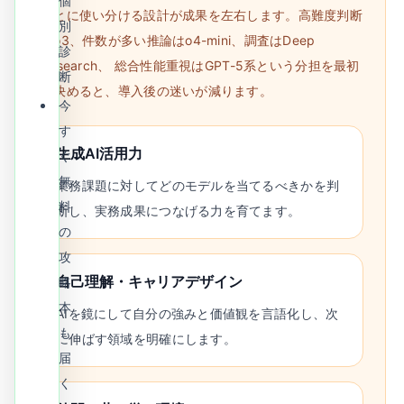
個
ごとに使い分ける設計が成果を左右します。高難度判断
別
はo3、件数が多い推論はo4-mini、調査はDeep
診
Research、 総合性能重視はGPT-5系という分担を最初
断
に決めると、導入後の迷いが減ります。
今
す
生成AI活用力
ぐ
無
業務課題に対してどのモデルを当てるべきかを判
料
断し、実務成果につなげる力を育てます。
の
攻
自己理解・キャリアデザイン
略
本
AIを鏡にして自分の強みと価値観を言語化し、次
も
に伸ばす領域を明確にします。
届
く