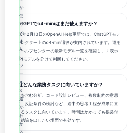
が
使
ChatGPTでo4-miniはまだ使えますか？
う
べ
2026年2月13日のOpenAI Help更新では、ChatGPTモデ
き
ルセレクター上のo4-mini退役が案内されています。運用
A
時はヘルプセンターの最新モデル一覧を確認し、UI表示
I
とAPIモデルを分けて判断してください。
ツ
ー
ル
o3はどんな業務タスクに向いていますか？
3
数式を含む分析、コード設計レビュー、複数制約の意思
選
決定、反証条件の検討など、途中の思考工程が成果に直
が
結するタスクに向いています。時間はかかっても根拠付
わ
きで結論を出したい場面で有効です。
か
る