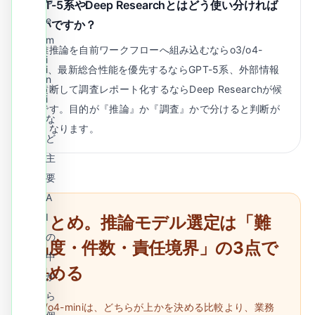
G
GPT-5系やDeep Researchとはどう使い分ければ
e
よいですか？
m
複雑推論を自前ワークフローへ組み込むならo3/o4-
i
mini、最新総合性能を優先するならGPT-5系、外部情報
n
を横断して調査レポート化するならDeep Researchが候
i
補です。目的が『推論』か『調査』かで分けると判断が
な
速くなります。
ど
主
要
A
I
まとめ。推論モデル選定は「難
の
易度・件数・責任境界」の3点で
中
決める
か
ら
o3/o4-miniは、どちらが上かを決める比較より、業務