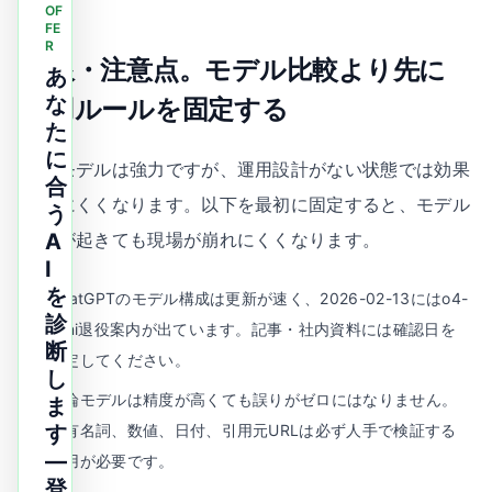
OF
FE
R
制限・注意点。モデル比較より先に
あ
な
運用ルールを固定する
た
に
推論モデルは強力ですが、運用設計がない状態では効果
合
が出にくくなります。以下を最初に固定すると、モデル
う
変更が起きても現場が崩れにくくなります。
A
I
を
ChatGPTのモデル構成は更新が速く、2026-02-13にはo4-
診
mini退役案内が出ています。記事・社内資料には確認日を
断
固定してください。
し
推論モデルは精度が高くても誤りがゼロにはなりません。
ま
す
固有名詞、数値、日付、引用元URLは必ず人手で検証する
—
運用が必要です。
登