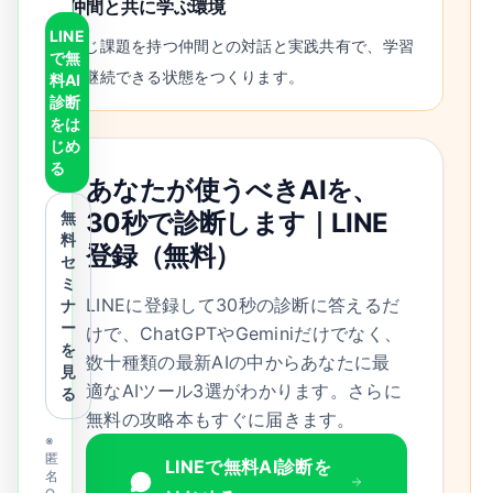
仲間と共に学ぶ環境
LINE
同じ課題を持つ仲間との対話と実践共有で、学習
で無
を継続できる状態をつくります。
料AI
診断
をは
じめ
る
あなたが使うべきAIを、
30秒で診断します｜LINE
無
料
登録（無料）
セ
ミ
LINEに登録して30秒の診断に答えるだ
ナ
ー
けで、ChatGPTやGeminiだけでなく、
を
数十種類の最新AIの中からあなたに最
見
適なAIツール3選がわかります。さらに
る
無料の攻略本もすぐに届きます。
※
匿
LINEで無料AI診断を
名