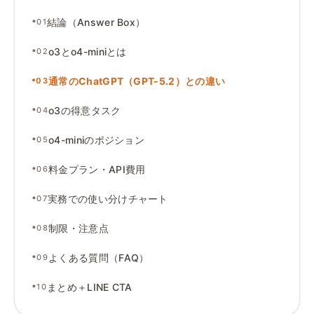
•
結論（Answer Box）
01
•
o3とo4-miniとは
02
•
通常のChatGPT（GPT-5
.
2）との違い
03
•
o3の得意タスク
04
•
o4-miniのポジション
05
•
料金プラン
・
API費用
06
•
実務での使い分けチャート
07
•
制限
・
注意点
08
•
よくある質問（FAQ）
09
•
まとめ＋LINE CTA
10