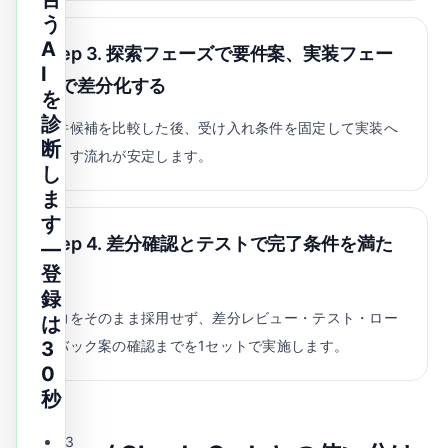
う
A
Step 3. 探索フェーズで要件案、実装フェー
I
ズで差分化する
を
診
要件候補を比較した後、受け入れ条件を固定して実装へ
断
落とす流れが安定します。
し
ま
す
Step 4. 差分確認とテストで完了条件を満た
—
登
す
録
出力をそのまま採用せず、差分レビュー・テスト・ロー
は
ルバック案の確認までを1セットで実施します。
3
0
秒
3