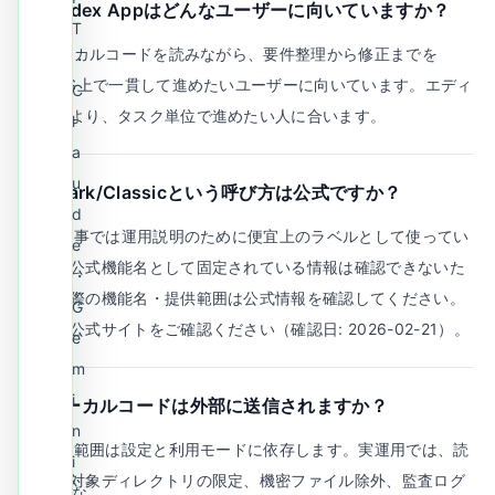
Q.
Codex Appはどんなユーザーに向いていますか？
T
A.
ローカルコードを読みながら、要件整理から修正までを
・
macOS上で一貫して進めたいユーザーに向いています。エディ
C
タ補完より、タスク単位で進めたい人に合います。
l
a
u
Q.
Spark/Classicという呼び方は公式ですか？
d
A.
本記事では運用説明のために便宜上のラベルとして使ってい
e
ます。公式機能名として固定されている情報は確認できないた
・
め、実際の機能名・提供範囲は公式情報を確認してください。
G
詳細は公式サイトをご確認ください（確認日: 2026-02-21）。
e
m
i
Q.
ローカルコードは外部に送信されますか？
n
A.
送信範囲は設定と利用モードに依存します。実運用では、読
i
み取り対象ディレクトリの限定、機密ファイル除外、監査ログ
な