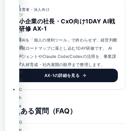
I
経営者・法人向け
ツ
中小企業の社長・CxO向け1DAY AI戦
ー
略研修 AX-1
ル
3
生成AIを「個人の便利ツール」で終わらせず、経営判断
選
と実装ロードマップに落とし込む1DAY研修です。
AI
が
エージェントやClaude Code/Codexの活用を、事業課
わ
題・人材育成・社内展開の順序まで整理します。
か
AX-1の詳細を見る
る
C
h
a
よくある質問（FAQ）
t
G
P