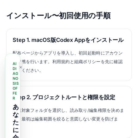
インストール〜初回使用の手順
Step 1. macOS版Codex Appをインストール
配布ページからアプリを導入し、初回起動時にアカウン
ト連携を行います。利用規約と組織ポリシーを先に確認
AI
×
DI
してください。
AG
NO
SIS
OF
FE
Step 2. プロジェクトルートと権限を設定
R
あ
作業対象フォルダを選択し、読み取り/編集権限を決めま
な
す。最初は編集範囲を絞ると意図しない変更を防げま
た
す。
に
合