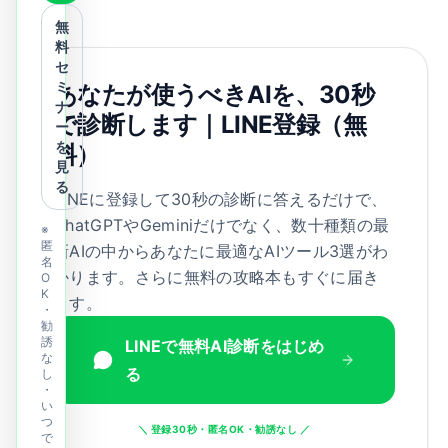
無
料
セ
ミ
あなたが使うべきAIを、30秒
ナ
で診断します｜LINE登録（無
ー
を
料）
見
る
LINEに登録して30秒の診断に答えるだけで、
ChatGPTやGeminiだけでなく、数十種類の最
※
匿
新AIの中からあなたに最適なAIツール3選がわ
名
かります。さらに無料の攻略本もすぐに届き
O
K
ます。
・
勧
誘
LINEで無料AI診断をはじめ
な
る
し
・
い
つ
＼ 登録30秒・匿名OK・勧誘なし ／
で