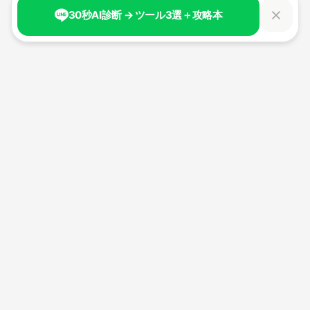
30秒AI診断 → ツール3選＋攻略本
生成AI時代の新しい自分へ。
100日間で、AIと共創する力を身につける。
経済産業省認定リスキリング講座。
最大70%補助金対象
サービス
AIリブートアカデミー