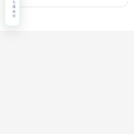
も
退
会
可