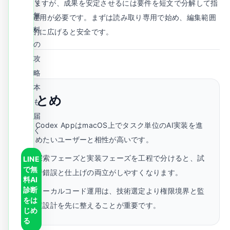
ぐ
A.
使えますが、成果を安定させるには要件を短文で分解して指
無
示する運用が必要です。まずは読み取り専用で始め、編集範囲
料
を段階的に広げると安全です。
の
攻
略
本
まとめ
も
届
Codex AppはmacOS上でタスク単位のAI実装を進
く
めたいユーザーと相性が高いです。
探索フェーズと実装フェーズを工程で分けると、試
LINE
で無
行錯誤と仕上げの両立がしやすくなります。
料AI
診断
ローカルコード運用は、技術選定より権限境界と監
をは
査設計を先に整えることが重要です。
じめ
る