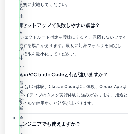
確認を最初に実施してください。
ど
主
要
Q.
初回セットアップで失敗しやすい点は？
A
A.
プロジェクトルート指定を曖昧にすると、意図しないファイ
I
ルを参照する場合があります。最初に対象フォルダを固定し、
の
読み取り権限を最小化してください。
中
か
Q.
CursorやClaude Codeと何が違いますか？
ら
個
A.
CursorはIDE体験、Claude CodeはCLI体験、Codex Appは
別
macOSネイティブのタスク実行体験に強みがあります。用途と
診
作業スタイルで併用すると効率が上がります。
断
今
Q.
非エンジニアでも使えますか？
す