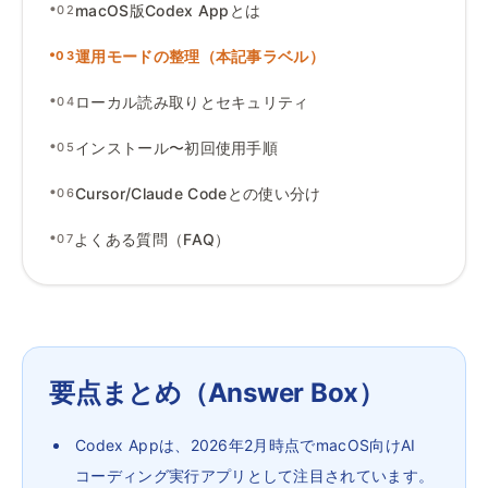
•
macOS版Codex Appとは
02
•
運用モードの整理（本記事ラベル）
03
•
ローカル読み取りとセキュリティ
04
•
インストール〜初回使用手順
05
•
Cursor
/
Claude Codeとの使い分け
06
•
よくある質問（FAQ）
07
要点まとめ（Answer Box）
Codex Appは、2026年2月時点でmacOS向けAI
コーディング実行アプリとして注目されています。