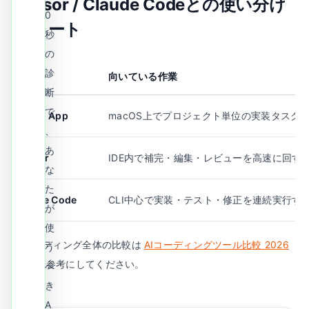
Cursor / Claude Codeとの使い分け
0
チャート
秒
の
診
ツール
向いている作業
断
で
Codex App
macOS上でプロジェクト単位の実装タスク
、
あ
Cursor
IDE内で補完・編集・レビューを高速に回す
な
た
Claude Code
CLI中心で実装・テスト・修正を連続実行す
が
使
AIコーディング全体の比較は
AIコーディングツール比較 2026
う
年版
も参考にしてください。
べ
き
A