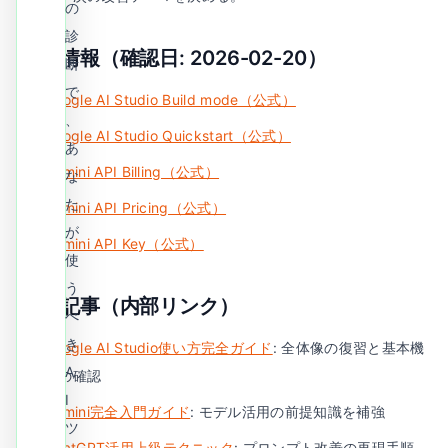
の
診
公式情報（確認日: 2026-02-20）
断
で
Google AI Studio Build mode（公式）
、
Google AI Studio Quickstart（公式）
あ
Gemini API Billing（公式）
な
た
Gemini API Pricing（公式）
が
Gemini API Key（公式）
使
う
関連記事（内部リンク）
べ
き
Google AI Studio使い方完全ガイド
: 全体像の復習と基本機
A
能の確認
I
Gemini完全入門ガイド
: モデル活用の前提知識を補強
ツ
ChatGPT活用上級テクニック
: プロンプト改善の再現手順