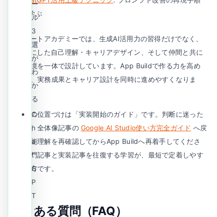
ー
を学ぶ
ル
3
AIリブートアカデミーでは、生成AI活用力の習得だけでなく、
選
AIを鏡にした自己理解・キャリアデザイン、そして仲間と共に
が
学ぶ環境を一体で設計しています。App Buildで作る力を高め
わ
るほど、実務成果とキャリア設計を同時に進めやすくなりま
か
す。
る
本記事の位置づけは「実装開始のガイド」です。判断に迷った
C
場合は、全体像記事の
h
Google AI Studio使い方完全ガイド
へ戻
り、機能理解を再確認してからApp Buildへ再着手してくださ
a
い。入門記事と実装記事を往復する学習が、最短で定着しやす
t
い進め方です。
G
P
T
よくある質問（FAQ）
・