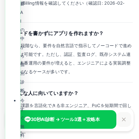
Pricing/Billing情報を確認してください（確認日: 2026-02-
要
20）。
A
I
の
Q.
コードを書かずにアプリを作れますか？
中
A.
試作段階なら、要件を自然言語で指示してノーコードで進め
か
ることは可能です。ただし、認証、監査ログ、既存システム連
ら
携など本番運用の要件が増えると、エンジニアによる実装調整
個
が必要になるケースが多いです。
別
診
断
Q.
どんな人に向いていますか？
今
A.
業務課題を言語化できる非エンジニア、PoCを短期間で回し
す
たい担当者、プロンプト改善を繰り返せる人に向いています。
ぐ
30秒AI診断 → ツール3選＋攻略本
逆に、要件が固まらないまま一度で完成形を狙う使い方には向
無
きません。
料