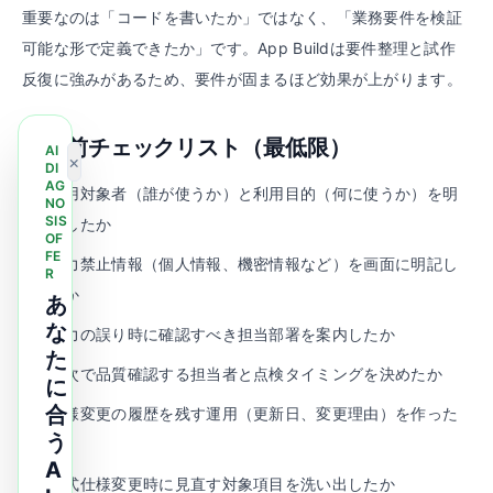
重要なのは「コードを書いたか」ではなく、「業務要件を検証
可能な形で定義できたか」です。App Buildは要件整理と試作
反復に強みがあるため、要件が固まるほど効果が上がります。
公開前チェックリスト（最低限）
AI
×
DI
AG
利用対象者（誰が使うか）と利用目的（何に使うか）を明
NO
SIS
記したか
OF
FE
入力禁止情報（個人情報、機密情報など）を画面に明記し
R
たか
あ
な
出力の誤り時に確認すべき担当部署を案内したか
た
週次で品質確認する担当者と点検タイミングを決めたか
に
合
仕様変更の履歴を残す運用（更新日、変更理由）を作った
う
か
A
公式仕様変更時に見直す対象項目を洗い出したか