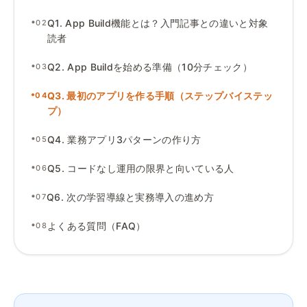
•
Q1
.
App Build機能とは
？
入門記事との違いと対象
02
読者
•
Q2
.
App Buildを始める準備（10分チェック）
03
•
Q3
.
最初のアプリを作る手順（ステップバイステッ
04
プ）
•
Q4
.
業務アプリ3パターンの作り方
05
•
Q5
.
コードなし運用の限界と向いている人
06
•
Q6
.
次の学習導線と実務導入の進め方
07
•
よくある質問（FAQ）
08