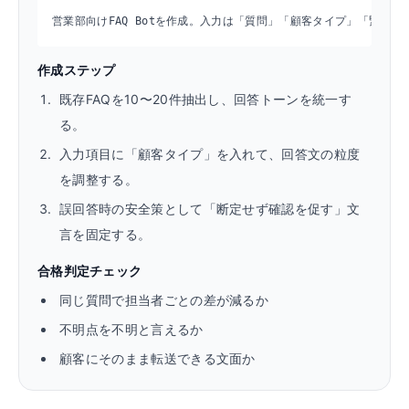
営業部向けFAQ Botを作成。入力は「質問」「顧客タイプ」「緊
作成ステップ
既存FAQを10〜20件抽出し、回答トーンを統一す
る。
入力項目に「顧客タイプ」を入れて、回答文の粒度
を調整する。
誤回答時の安全策として「断定せず確認を促す」文
言を固定する。
合格判定チェック
同じ質問で担当者ごとの差が減るか
不明点を不明と言えるか
顧客にそのまま転送できる文面か