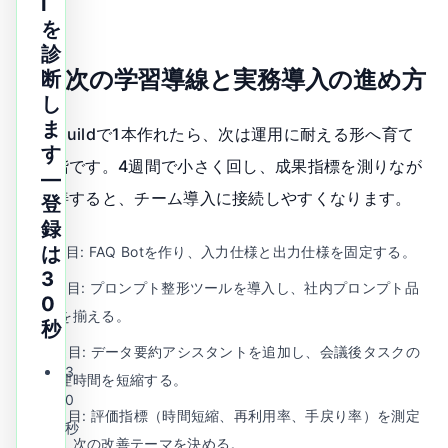
I
を
診
Q6. 次の学習導線と実務導入の進め方
断
し
ま
App Buildで1本作れたら、次は運用に耐える形へ育て
す
る段階です。4週間で小さく回し、成果指標を測りなが
—
ら改善すると、チーム導入に接続しやすくなります。
登
録
は
1週目: FAQ Botを作り、入力仕様と出力仕様を固定する。
3
2週目: プロンプト整形ツールを導入し、社内プロンプト品
0
質を揃える。
秒
3週目: データ要約アシスタントを追加し、会議後タスクの
3
整理時間を短縮する。
0
4週目: 評価指標（時間短縮、再利用率、手戻り率）を測定
秒
し、次の改善テーマを決める。