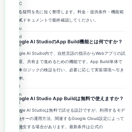
C
よくある疑問を先に短く整理します。料金・提供条件・機能範
l
囲は公式ドキュメントで最終確認してください。
a
u
d
Q.
Google AI StudioのApp Build機能とは何ですか？
e
・
A.
Google AI Studio内で、自然言語の指示からWebアプリの試
G
作、修正、共有まで進めるための機能です。App Build単体で
e
UIと基本ロジックの検証を行い、必要に応じて実装環境へ引き
m
継げます。
i
n
Q.
Google AI Studio App Buildは無料で使えますか？
i
A.
Google AI Studioは無料で試せる設計ですが、利用するモデ
な
ル、APIキーの運用方法、関連するGoogle Cloud設定によって
ど
課金が発生する場合があります。最新条件は公式の
主