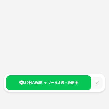
30秒AI診断 → ツール3選＋攻略本