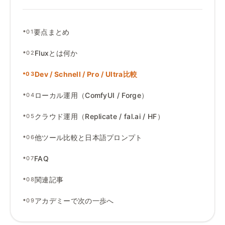
•
要点まとめ
01
•
Fluxとは何か
02
•
Dev
/
Schnell
/
Pro
/
Ultra比較
03
•
ローカル運用（ComfyUI
/
Forge）
04
•
クラウド運用（Replicate
/
fal
.
ai
/
HF）
05
•
他ツール比較と日本語プロンプト
06
•
FAQ
07
•
関連記事
08
•
アカデミーで次の一歩へ
09