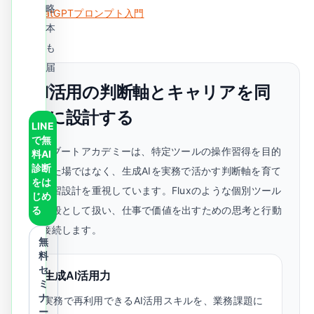
略
ChatGPTプロンプト入門
本
も
届
く
AI活用の判断軸とキャリアを同
時に設計する
LINE
で無
AIリブートアカデミーは、特定ツールの操作習得を目的
料AI
診断
とした場ではなく、生成AIを実務で活かす判断軸を育て
をは
る学習設計を重視しています。Fluxのような個別ツール
じめ
る
は手段として扱い、仕事で価値を出すための思考と行動
に接続します。
無
料
セ
生成AI活用力
ミ
ナ
実務で再利用できるAI活用スキルを、業務課題に
ー