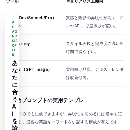
ツール
写真リアリズム傾向
Flux（Dev/Schnell/Pro）
質感と陰影の再現性が高く、ロー
AI
×
ル〜APIまで選択肢が広い。
DI
AG
NO
SIS
Midjourney
スタイル表現と完成度の高い出力
OF
FE
時間で得やすい。
R
あ
OpenAI（GPT Image）
な
実用向け品質。テキストレンダリ
た
は改善傾向。
に
合
う
日本語プロンプトの実用テンプレ
A
I
日本語のみでも生成できますが、再現性を高めるには指示を短
を
く分解し、必要な英語キーワードを併記する構成が有効です。
診