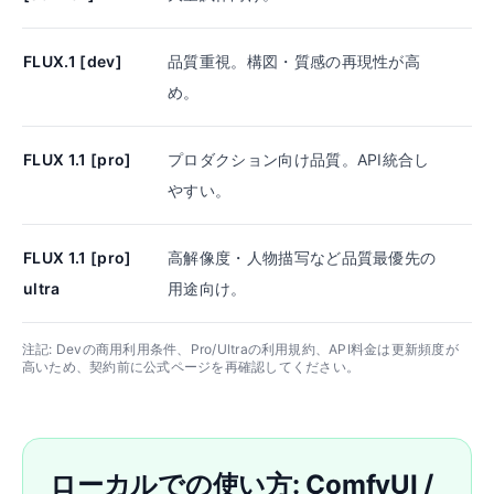
FLUX.1 [dev]
品質重視。構図・質感の再現性が高
S
め。
FLUX 1.1 [pro]
プロダクション向け品質。API統合し
やすい。
FLUX 1.1 [pro]
高解像度・人物描写など品質最優先の
P
ultra
用途向け。
注記: Devの商用利用条件、Pro/Ultraの利用規約、API料金は更新頻度が
高いため、契約前に公式ページを再確認してください。
ローカルでの使い方: ComfyUI /