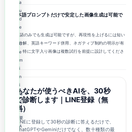
a
u
Q.
日本語プロンプトだけで安定した画像生成は可能で
d
すか？
e
A.
日本語のみでも生成は可能ですが、再現性を上げるには短い
・
文への分解、英語キーワード併用、ネガティブ制約の明示が有
G
効です。特に文字入り画像は複数試行を前提に設計してくださ
e
い。
m
i
n
i
あなたが使うべきAIを、30秒
な
で診断します｜LINE登録（無
ど
料）
主
要
LINEに登録して30秒の診断に答えるだけで、
A
ChatGPTやGeminiだけでなく、数十種類の最