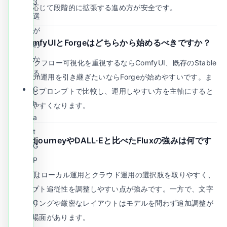
3
必要に応じて段階的に拡張する進め方が安全です。
選
が
Q.
ComfyUIとForgeはどちらから始めるべきですか？
わ
か
A.
ワークフロー可視化を重視するならComfyUI、既存のStable
る
Diffusion運用を引き継ぎたいならForgeが始めやすいです。ま
C
ずは同じプロンプトで比較し、運用しやすい方を主軸にすると
h
定着しやすくなります。
a
t
Q.
MidjourneyやDALL·Eと比べたFluxの強みは何です
G
か？
P
T
A.
Fluxはローカル運用とクラウド運用の選択肢を取りやすく、
・
プロンプト追従性を調整しやすい点が強みです。一方で、文字
C
レンダリングや厳密なレイアウトはモデルを問わず追加調整が
l
必要な場面があります。