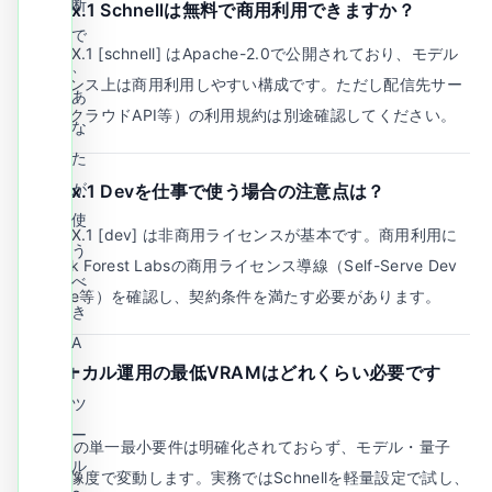
断
Q.
Flux.1 Schnellは無料で商用利用できますか？
で
A.
FLUX.1 [schnell] はApache-2.0で公開されており、モデル
、
ライセンス上は商用利用しやすい構成です。ただし配信先サー
あ
ビス（クラウドAPI等）の利用規約は別途確認してください。
な
た
が
Q.
Flux.1 Devを仕事で使う場合の注意点は？
使
A.
FLUX.1 [dev] は非商用ライセンスが基本です。商用利用に
う
はBlack Forest Labsの商用ライセンス導線（Self-Serve Dev
べ
License等）を確認し、契約条件を満たす必要があります。
き
A
Q.
ローカル運用の最低VRAMはどれくらい必要です
I
か？
ツ
ー
A.
公式の単一最小要件は明確化されておらず、モデル・量子
ル
化・解像度で変動します。実務ではSchnellを軽量設定で試し、