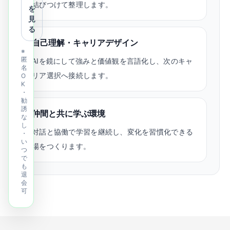
結びつけて整理します。
を
見
る
自己理解・キャリアデザイン
※
匿
AIを鏡にして強みと価値観を言語化し、次のキャ
名
リア選択へ接続します。
O
K
・
勧
誘
仲間と共に学ぶ環境
な
し
対話と協働で学習を継続し、変化を習慣化できる
・
い
場をつくります。
つ
で
も
退
会
可