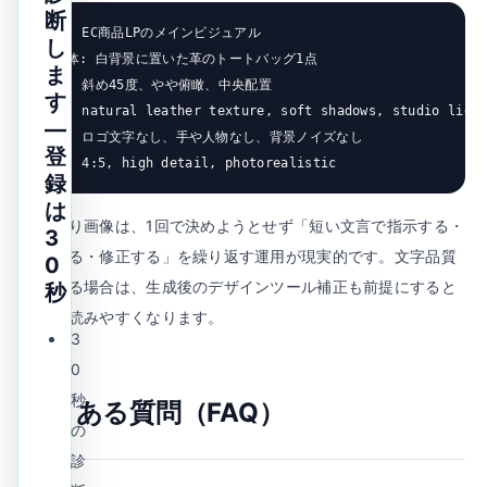
断
目的: EC商品LPのメインビジュアル

し
被写体: 白背景に置いた革のトートバッグ1点

ま
構図: 斜め45度、やや俯瞰、中央配置

す
質感: natural leather texture, soft shadows, studio light
—
制約: ロゴ文字なし、手や人物なし、背景ノイズなし

登
出力: 4:5, high detail, photorealistic
録
は
文字入り画像は、1回で決めようとせず「短い文言で指示する・
3
生成する・修正する」を繰り返す運用が現実的です。文字品質
0
で詰まる場合は、生成後のデザインツール補正も前提にすると
秒
工数を読みやすくなります。
3
0
秒
よくある質問（FAQ）
の
診