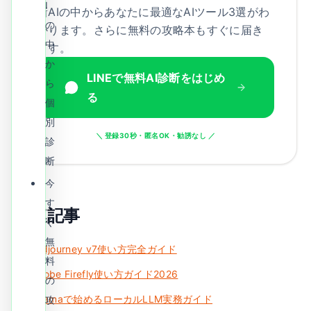
I
新AIの中からあなたに最適なAIツール3選がわ
の
かります。さらに無料の攻略本もすぐに届き
中
ます。
か
LINEで無料AI診断をはじめ
ら
る
個
別
＼ 登録30秒・匿名OK・勧誘なし ／
診
断
今
す
関連記事
ぐ
無
Midjourney v7使い方完全ガイド
料
Adobe Firefly使い方ガイド2026
の
Ollamaで始めるローカルLLM実務ガイド
攻