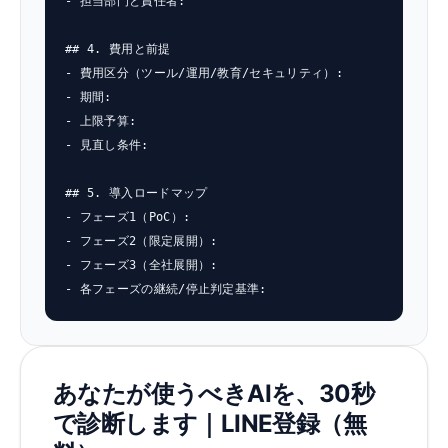
- 担当部門と責任者:

## 4. 費用と前提

- 費用区分（ツール/運用/教育/セキュリティ）:

- 期間:

- 上限予算:

- 見直し条件:

## 5. 導入ロードマップ

- フェーズ1（PoC）:

- フェーズ2（限定展開）:

- フェーズ3（全社展開）:

- 各フェーズの継続/停止判定基準:
あなたが使うべきAIを、30秒
で診断します｜LINE登録（無