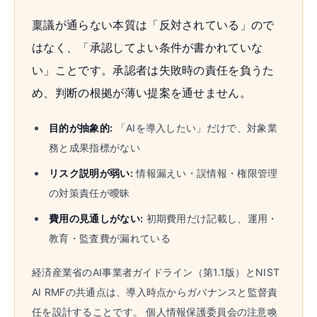
稟議が通らない本質は「反対されている」ので
はなく、「承認してよい条件が書かれていな
い」ことです。承認者は失敗時の責任を負うた
め、判断の根拠が薄い提案を通せません。
目的が抽象的:
「AIを導入したい」だけで、対象業
務と成果指標がない
リスク説明が弱い:
情報漏えい・誤情報・権限管理
の対策責任が曖昧
費用の見通しがない:
初期費用だけ記載し、運用・
教育・監査費が漏れている
経済産業省のAI事業者ガイドライン（第1.1版）とNIST
AI RMFの共通点は、導入時点からガバナンスと監督責
任を設計することです。 個人情報保護委員会の注意喚