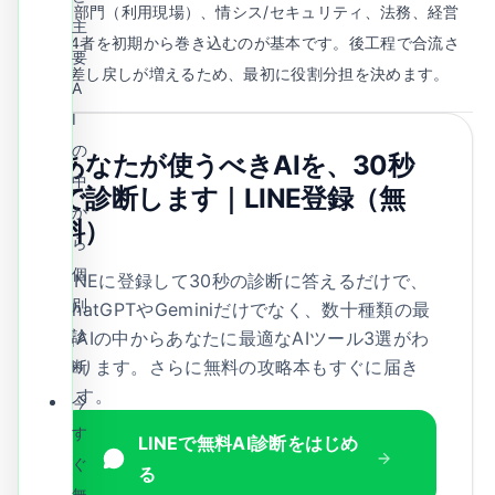
A.
事業部門（利用現場）、情シス/セキュリティ、法務、経営
主
企画の4者を初期から巻き込むのが基本です。後工程で合流さ
要
せると差し戻しが増えるため、最初に役割分担を決めます。
A
I
の
あなたが使うべきAIを、30秒
中
で診断します｜LINE登録（無
か
料）
ら
個
LINEに登録して30秒の診断に答えるだけで、
別
ChatGPTやGeminiだけでなく、数十種類の最
診
新AIの中からあなたに最適なAIツール3選がわ
かります。さらに無料の攻略本もすぐに届き
断
ます。
今
す
LINEで無料AI診断をはじめ
ぐ
る
無