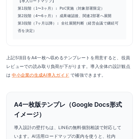
【導入ロードマップ】

第1段階（1〜3ヶ月）: PoC実施（対象部署限定）

第2段階（4〜6ヶ月）: 成果確認後、関連2部署へ展開

第3段階（7ヶ月以降）: 全社展開判断（経営会議で継続可
否を決定）
上記5項目をA4一枚へ収めるテンプレートを用意すると、役員
レビューでの読み取り負荷が下がります。導入全体の設計観点
は
中小企業の生成AI導入ガイド
で補強できます。
A4一枚版テンプレ（Google Docs形式
イメージ）
導入設計の壁打ちは、LINEの無料個別相談で対応して
います。AI活用ロードマップの案内を使うと、社内