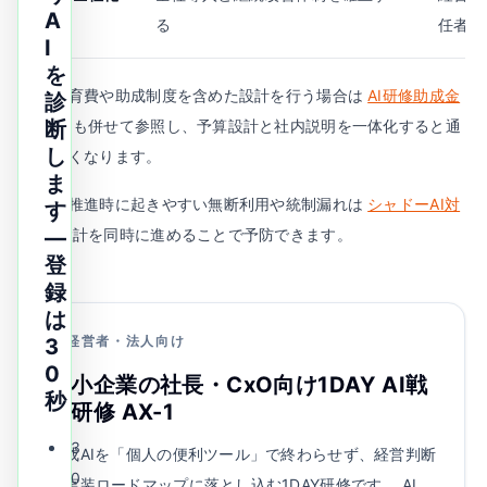
A
る
任者
I
を
社内教育費や助成制度を含めた設計を行う場合は
AI研修助成金
診
ガイド
断
も併せて参照し、予算設計と社内説明を一体化すると通
し
しやすくなります。
ま
また、推進時に起きやすい無断利用や統制漏れは
シャドーAI対
す
策
の設計を同時に進めることで予防できます。
—
登
録
は
経営者・法人向け
3
0
中小企業の社長・CxO向け1DAY AI戦
秒
略研修 AX-1
3
生成AIを「個人の便利ツール」で終わらせず、経営判断
0
と実装ロードマップに落とし込む1DAY研修です。
AI