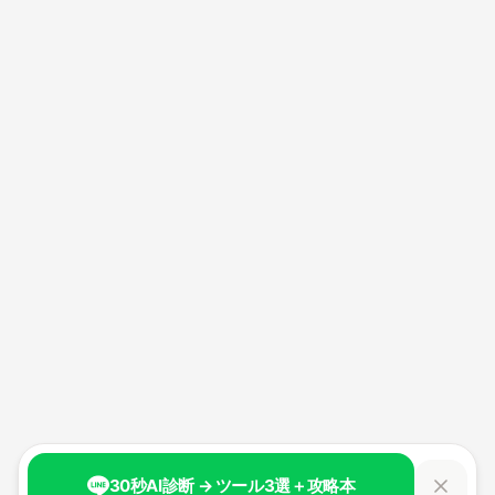
30秒AI診断 → ツール3選＋攻略本