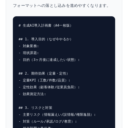
フォーマットへの落とし込みを進めやすくなります。
# 生成AI導入計画書（A4一枚版）

## 1. 導入目的（なぜ今やるか）

- 対象業務:

- 現状課題:

- 目的（3ヶ月後に達成したい状態）:

## 2. 期待効果（定量・定性）

- 定量KPI（工数/件数/品質）:

- 定性効果（顧客体験/従業員負荷）:

- 効果測定方法:

## 3. リスクと対策

- 主要リスク（情報漏えい/誤情報/権限逸脱）:

- 対策（ルール/承認/ログ/教育）:
