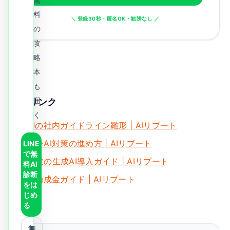
料
＼ 登録30秒・匿名OK・勧誘なし ／
の
攻
略
本
も
届
関連リンク
く
生成AIの社内ガイドライン雛形 | AIリブート
シャドーAI対策の進め方 | AIリブート
LINE
で無
中小企業の生成AI導入ガイド | AIリブート
料AI
診断
AI研修助成金ガイド | AIリブート
をは
じめ
る
無