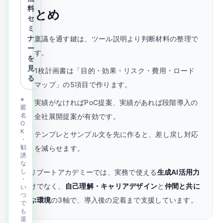
料
まとめ
セ
ミ
ナ
稟議を通す鍵は、ツール説明より判断材料の整理で
ー
す。
を
見
1枚計画書は「目的・効果・リスク・費用・ロード
る
マップ」の5項目で作ります。
※
実績がなければPoC提案、実績があれば段階導入の
匿
名
全社展開提案が有効です。
O
K
テンプレとサンプル文を先に作ると、差し戻し対応
・
勧
を減らせます。
誘
な
し
AIリブートアカデミーでは、実務で使える
生成AI活用力
・
だけでなく、
自己理解・キャリアデザイン
と
仲間と共に
い
つ
学ぶ環境
の3軸で、導入後の定着まで支援しています。
で
も
退