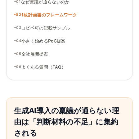
•
なぜ稟議が通らないのか
01
•
1枚計画書のフレームワーク
02
•
コピペ可の記載サンプル
03
•
小さく始めるPoC提案
04
•
全社展開提案
05
•
よくある質問（FAQ）
06
生成AI導入の稟議が通らない理
由は「判断材料の不足」に集約
される