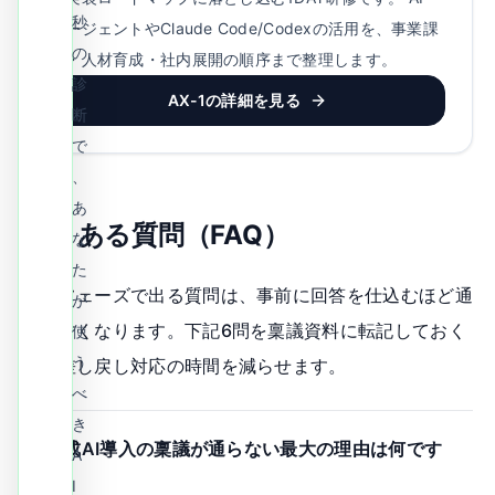
秒
エージェントやClaude Code/Codexの活用を、事業課
の
題・人材育成・社内展開の順序まで整理します。
診
AX-1の詳細を見る
断
で
、
あ
よくある質問（FAQ）
な
た
承認フェーズで出る質問は、事前に回答を仕込むほど通
が
りやすくなります。下記6問を稟議資料に転記しておく
使
う
と、差し戻し対応の時間を減らせます。
べ
き
Q.
生成AI導入の稟議が通らない最大の理由は何です
A
か？
I