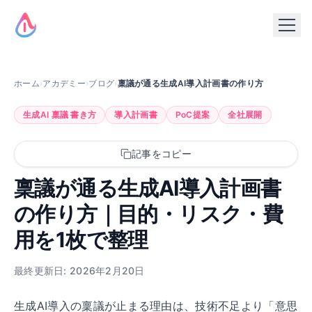
ホーム
›
アカデミー
›
ブログ
›
稟議が通る生成AI導入計画書の作り方
生成AI 稟議 書き方
導入計画書
PoC提案
全社展開
記事をコピー
稟議が通る生成AI導入計画書
の作り方｜目的・リスク・費
用を1枚で整理
最終更新日: 2026年2月20日
生成AI導入の稟議が止まる理由は、技術不足より「意思