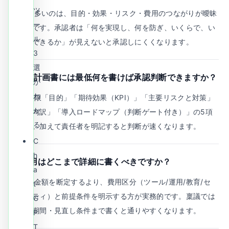
ツ
A.
最も多いのは、目的・効果・リスク・費用のつながりが曖昧
ー
なことです。承認者は「何を実現し、何を防ぎ、いくらで、い
ル
つ判断できるか」が見えないと承認しにくくなります。
3
選
Q.
1枚計画書には最低何を書けば承認判断できますか？
が
わ
A.
最低限「目的」「期待効果（KPI）」「主要リスクと対策」
か
「費用内訳」「導入ロードマップ（判断ゲート付き）」の5項
る
目です。加えて責任者を明記すると判断が速くなります。
C
h
Q.
費用はどこまで詳細に書くべきですか？
a
A.
固定金額を断定するより、費用区分（ツール/運用/教育/セ
t
キュリティ）と前提条件を明示する方が実務的です。稟議では
G
上限・期間・見直し条件まで書くと通りやすくなります。
P
T