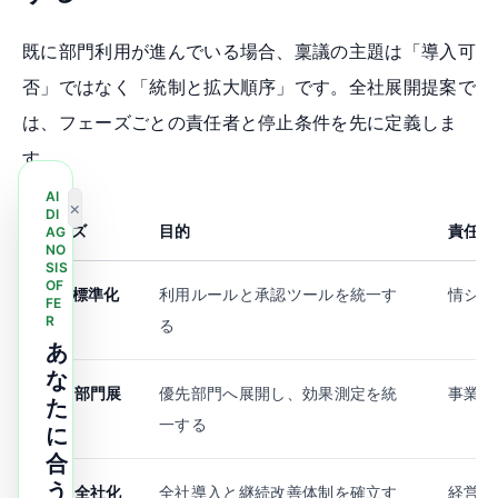
既に部門利用が進んでいる場合、稟議の主題は「導入可
否」ではなく「統制と拡大順序」です。全社展開提案で
は、フェーズごとの責任者と停止条件を先に定義しま
す。
AI
×
DI
フェーズ
目的
責任部
AG
NO
SIS
OF
段階1: 標準化
利用ルールと承認ツールを統一す
情シス 
FE
R
る
あ
な
段階2: 部門展
優先部門へ展開し、効果測定を統
事業部
た
開
一する
に
合
う
段階3: 全社化
全社導入と継続改善体制を確立す
経営会