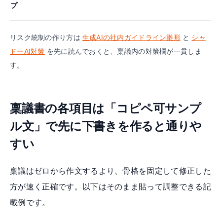
プ
リスク統制の作り方は
生成AIの社内ガイドライン雛形
と
シャ
ドーAI対策
を先に読んでおくと、稟議内の対策欄が一貫しま
す。
稟議書の各項目は「コピペ可サンプ
ル文」で先に下書きを作ると通りや
すい
稟議はゼロから作文するより、骨格を固定して修正した
方が速く正確です。以下はそのまま貼って調整できる記
載例です。