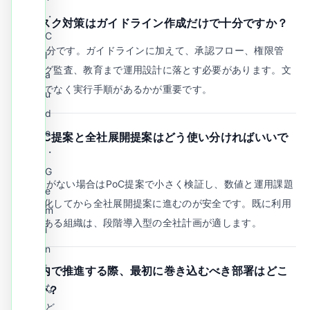
・
Q.
リスク対策はガイドライン作成だけで十分ですか？
C
A.
不十分です。ガイドラインに加えて、承認フロー、権限管
l
理、ログ監査、教育まで運用設計に落とす必要があります。文
a
書だけでなく実行手順があるかが重要です。
u
d
e
Q.
PoC提案と全社展開提案はどう使い分ければいいで
・
すか？
G
A.
実績がない場合はPoC提案で小さく検証し、数値と運用課題
e
を可視化してから全社展開提案に進むのが安全です。既に利用
m
実績がある組織は、段階導入型の全社計画が適します。
i
n
i
Q.
社内で推進する際、最初に巻き込むべき部署はどこ
な
ですか？
ど