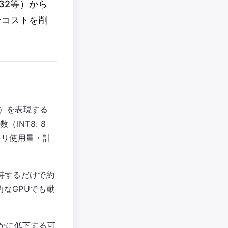
32等）から
論コストを削
み）を表現する
INT8: 8
モリ使用量・計
保持するだけで約
的なGPUでも動
かに低下する可