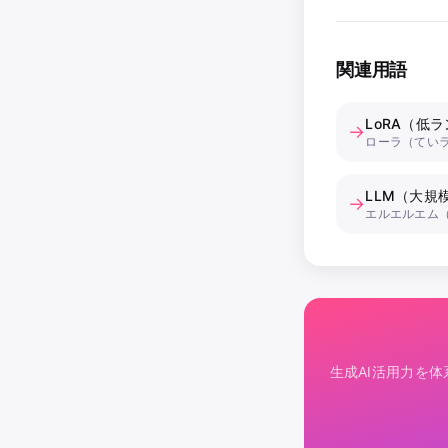
関連用語
LoRA（低
→
ローラ（てい
LLM（大規
→
エルエルエム
生成AI活用力を