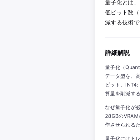
量子化とは、
低ビット数（
減する技術で
詳細解説
量子化（Qua
データ型を、高精
ビット、INT
算量を削減す
なぜ量子化が必
28GBのVR
作させられる
量子化にはト