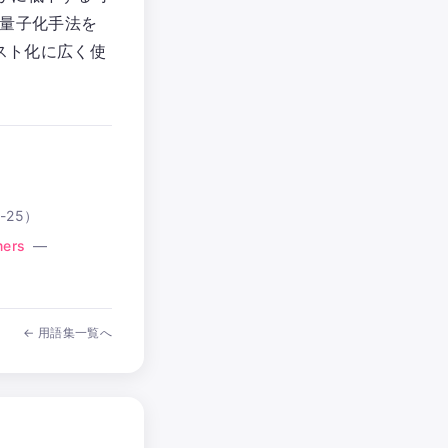
的な量子化手法を
コスト化に広く使
-25
）
mers
—
← 用語集一覧へ