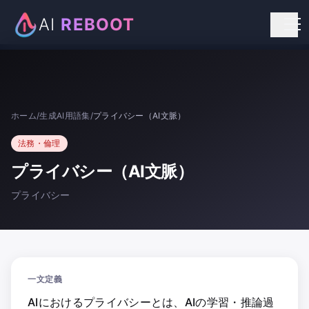
AI
REBOOT
個人向けリスキリング
法人向け研修
ホーム
/
生成AI用語集
/
プライバシー（AI文脈）
お知らせ
法務・倫理
お問い合わせ
プライバシー（AI文脈）
プライバシー
一文定義
AIにおけるプライバシーとは、AIの学習・推論過