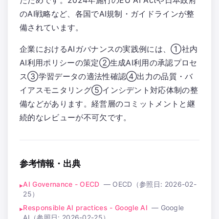
たためです。2024年施行のEU AI Actや日本政府
のAI戦略など、各国でAI規制・ガイドラインが整
備されています。
企業におけるAIガバナンスの実践例には、①社内
AI利用ポリシーの策定②生成AI利用の承認プロセ
ス③学習データの適法性確認④出力の品質・バ
イアスモニタリング⑤インシデント対応体制の整
備などがあります。経営層のコミットメントと継
続的なレビューが不可欠です。
参考情報・出典
AI Governance - OECD
—
OECD
（参照日:
2026-02-
▸
25
）
Responsible AI practices - Google AI
—
Google
▸
AI
（参照日:
2026-02-25
）