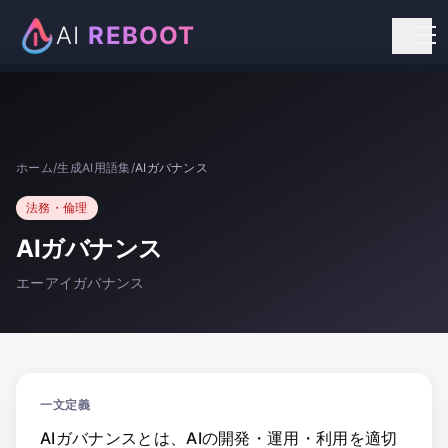
AI
REBOOT
個人向けリスキリング
法人向け研修
ホーム
/
生成AI用語集
/
AIガバナンス
お知らせ
法務・倫理
お問い合わせ
AIガバナンス
エーアイガバナンス
一文定義
AIガバナンスとは、AIの開発・運用・利用を適切