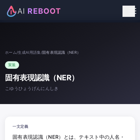
AI
REBOOT
個人向けリスキリング
法人向け研修
ホーム
/
生成AI用語集
/
固有表現認識（NER）
お知らせ
実装
お問い合わせ
固有表現認識（NER）
こゆうひょうげんにんしき
一文定義
固有表現認識（NER）とは、テキスト中の人名・