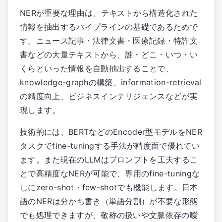
NERが重要な理由は、テキストから構造化された
情報を抽出するパイプラインの基礎であるためで
す。ニュース記事・法律文書・医療記録・特許文
書などの大量テキストから、誰・どこ・いつ・い
くらといった情報を自動抽出することで、
knowledge-graphの構築、information-retrieval
の精度向上、ビジネスインテリジェンスなどが実
現します。
技術的には、BERTなどのEncoder型モデルをNER
タスクでfine-tuningする手法が精度面で優れてい
ます。また現在のLLMはプロンプトを工夫するこ
とで高精度なNERが可能で、専用のfine-tuningな
しにzero-shot・few-shotでも機能します。日本
語のNERは分かち書き（単語分割）が不要な形態
でも処理できますが、敬称の扱いや文脈依存の曖