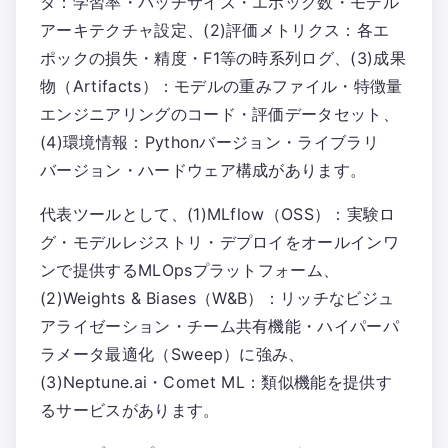
タ：学習率・バッチサイズ・エポック数・モデル
アーキテクチャ設定、(2)評価メトリクス：各エ
ポックの損失・精度・F1等の時系列ログ、(3)成果
物（Artifacts）：モデルの重みファイル・特徴量
エンジニアリングのコード・評価データセット、
(4)環境情報：Pythonバージョン・ライブラリ
バージョン・ハードウェア構成があります。
代表ツールとして、(1)MLflow（OSS）：実験ロ
グ・モデルレジストリ・デプロイをオールインワ
ンで提供するMLOpsプラットフォーム、
(2)Weights & Biases（W&B）：リッチなビジュ
アライゼーション・チーム共有機能・ハイパーパ
ラメータ最適化（Sweep）に強み、
(3)Neptune.ai・Comet ML：類似機能を提供す
るサービスがあります。