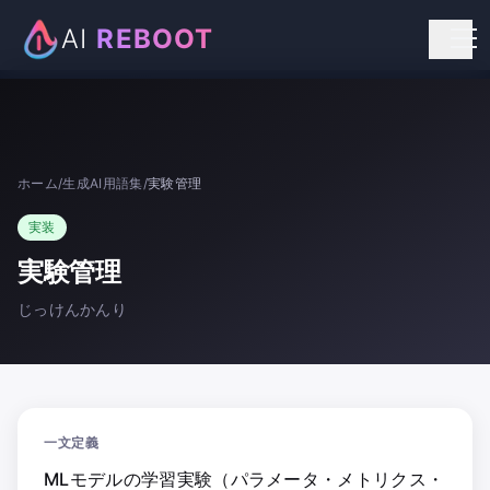
AI
REBOOT
個人向けリスキリング
法人向け研修
ホーム
/
生成AI用語集
/
実験管理
お知らせ
実装
お問い合わせ
実験管理
じっけんかんり
一文定義
MLモデルの学習実験（パラメータ・メトリクス・