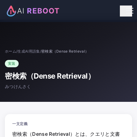
AI
REBOOT
個人向けリスキリング
法人向け研修
ホーム
/
生成AI用語集
/
密検索（Dense Retrieval）
お知らせ
実装
お問い合わせ
密検索（Dense Retrieval）
みつけんさく
一文定義
密検索（Dense Retrieval）とは、クエリと文書