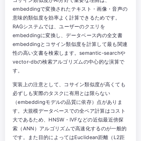
コサイン類似度がAI分野で重要な理由は、
embeddingで変換されたテキスト・画像・音声の
意味的類似度を効率よく計算できるためです。
RAGシステムでは、ユーザーのクエリを
embeddingに変換し、データベース内の全文書
embeddingとコサイン類似度を計算して最も関連
性の高い文書を検索します。semantic-searchや
vector-dbの検索アルゴリズムの中心的な演算で
す。
実装上の注意として、コサイン類似度が高くても
必ずしも実際のタスクに有用とは限らない
（embeddingモデルの品質に依存）点がありま
す。大規模データベースでの全ペア計算はコスト
大であるため、HNSW・IVFなどの近似最近傍探
索（ANN）アルゴリズムで高速化するのが一般的
です。また目的によってはEuclidean距離（L2距