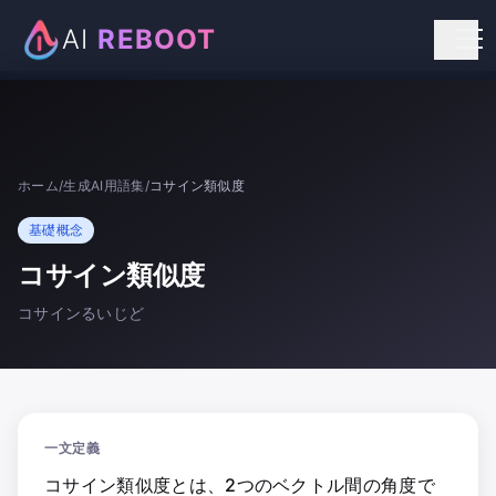
AI
REBOOT
個人向けリスキリング
法人向け研修
ホーム
/
生成AI用語集
/
コサイン類似度
お知らせ
基礎概念
お問い合わせ
コサイン類似度
コサインるいじど
一文定義
コサイン類似度とは、2つのベクトル間の角度で