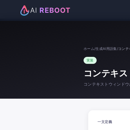
AI
REBOOT
ホーム
/
生成AI用語集
/
コンテ
実装
コンテキス
コンテキストウィンドウ
一文定義