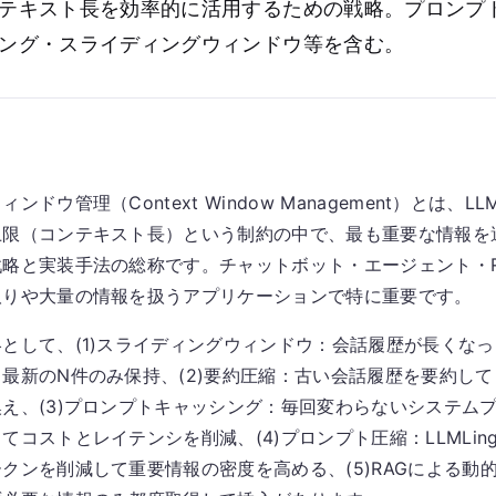
テキスト長を効率的に活用するための戦略。プロンプ
ング・スライディングウィンドウ等を含む。
ンドウ管理（Context Window Management）とは、
上限（コンテキスト長）という制約の中で、最も重要な情報を
略と実装手法の総称です。チャットボット・エージェント・R
取りや大量の情報を扱うアプリケーションで特に重要です。
として、(1)スライディングウィンドウ：会話履歴が長くな
最新のN件のみ保持、(2)要約圧縮：古い会話履歴を要約し
え、(3)プロンプトキャッシング：毎回変わらないシステム
てコストとレイテンシを削減、(4)プロンプト圧縮：LLMLin
クンを削減して重要情報の密度を高める、(5)RAGによる動