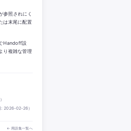
情報が参照されにく
たは末尾に配置
andoff設
より複雑な管理
6
）
:
2026-02-26
）
← 用語集一覧へ