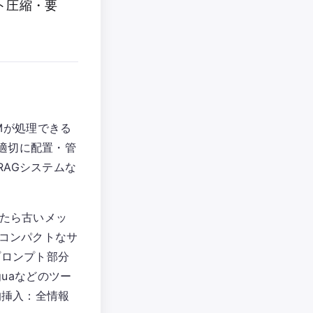
ト圧縮・要
LLMが処理できる
適切に配置・管
AGシステムな
ったら古いメッ
てコンパクトなサ
プロンプト部分
guaなどのツー
的挿入：全情報