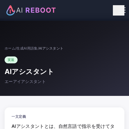
AI
REBOOT
個人向けリスキリング
法人向け研修
ホーム
/
生成AI用語集
/
AIアシスタント
お知らせ
実装
お問い合わせ
AIアシスタント
エーアイアシスタント
一文定義
AIアシスタントとは、自然言語で指示を受けてタ