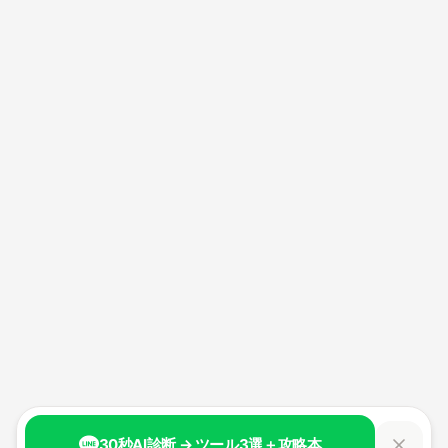
30秒AI診断 → ツール3選＋攻略本