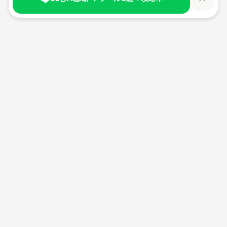
生成AI時代の新しい自分へ。
100日間で、AIと共創する力を身につける。
経済産業省認定リスキリング講座。
最大70%補助金対象
サービス
AIリブートアカデミー
生成AI活用力研修「AIリブート」