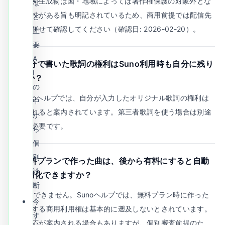
方で、AI生成物は国・地域によっては著作権保護の対象外とな
な
る可能性がある旨も明記されているため、商用前提では配信先
ど
規約も併せて確認してください（確認日: 2026-02-20）。
主
要
A
Q.
自分で書いた歌詞の権利はSuno利用時も自分に残り
I
ますか？
の
A.
Sunoヘルプでは、自分が入力したオリジナル歌詞の権利は
中
保持されると案内されています。第三者歌詞を使う場合は別途
か
許諾が必要です。
ら
個
別
Q.
無料プランで作った曲は、後から有料にすると自動
診
で商用化できますか？
断
A.
原則できません。Sunoヘルプでは、無料プラン時に作った
今
曲に対する商用利用権は基本的に遡及しないとされています。
す
例外対応が案内される場合もありますが、個別審査前提のた