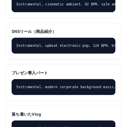
Instrumental, cinematic ambient, 92 BPM, calm and foc
SNSリール（商品紹介）
Instrumental, upbeat electronic pop, 124 BPM, bright 
プレゼン導入パート
Instrumental, modern corporate background music, 100 
落ち着いたVlog