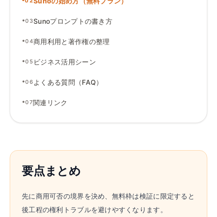
Sunoの始め方（無料プラン）
02
•
Sunoプロンプトの書き方
03
•
商用利用と著作権の整理
04
•
ビジネス活用シーン
05
•
よくある質問（FAQ）
06
•
関連リンク
07
要点まとめ
先に商用可否の境界を決め、無料枠は検証に限定すると
後工程の権利トラブルを避けやすくなります。