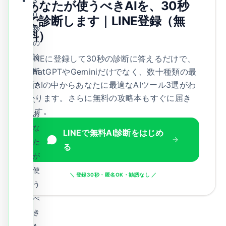
3
あなたが使うべきAIを、30秒
0
で診断します｜LINE登録（無
秒
料）
の
診
LINEに登録して30秒の診断に答えるだけで、
ChatGPTやGeminiだけでなく、数十種類の最
断
新AIの中からあなたに最適なAIツール3選がわ
で
かります。さらに無料の攻略本もすぐに届き
、
ます。
あ
な
LINEで無料AI診断をはじめ
た
る
が
使
＼ 登録30秒・匿名OK・勧誘なし ／
う
べ
き