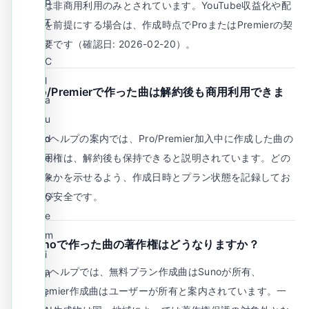
P
した曲は非商用利用のみとされています。YouTube収益化や配
T
信収益を前提にする場合は、作成時点でProまたはPremierの契
・
約が必要です（確認日: 2026-02-20）。
C
l
Q.
Pro/Premierで作った曲は解約後も商用利用できま
a
すか？
u
A.
Sunoヘルプの案内では、Pro/Premier加入中に作成した曲の
d
商用利用権は、解約後も保持できると説明されています。どの
e
曲が対象かを示せるよう、作成日時とプラン状態を記録してお
・
く運用が安全です。
G
e
m
Q.
Sunoで作った曲の著作権はどうなりますか？
i
A.
Sunoヘルプでは、無料プラン作成曲はSunoが所有、
n
Pro/Premier作成曲はユーザーが所有と案内されています。一
i