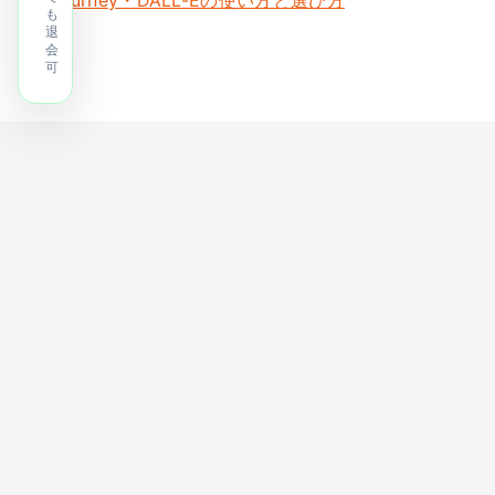
Midjourney・DALL-Eの使い方と選び方
も
退
会
可