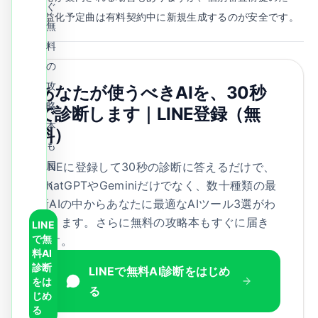
ぐ
め、収益化予定曲は有料契約中に新規生成するのが安全です。
無
料
の
攻
あなたが使うべきAIを、30秒
略
で診断します｜LINE登録（無
本
料）
も
届
LINEに登録して30秒の診断に答えるだけで、
ChatGPTやGeminiだけでなく、数十種類の最
く
新AIの中からあなたに最適なAIツール3選がわ
かります。さらに無料の攻略本もすぐに届き
LINE
で無
ます。
料AI
診断
LINEで無料AI診断をはじめ
をは
る
じめ
る