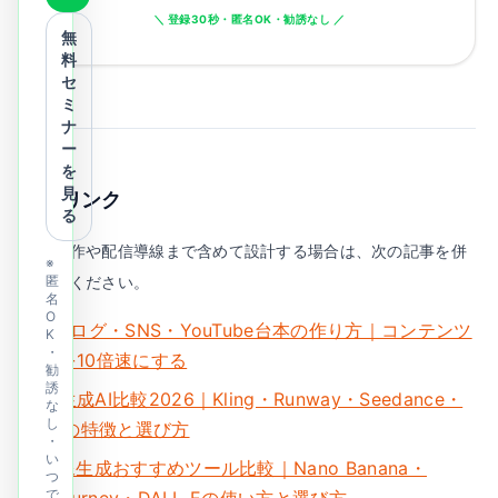
＼ 登録30秒・匿名OK・勧誘なし ／
無
料
セ
ミ
ナ
ー
を
見
関連リンク
る
映像制作や配信導線まで含めて設計する場合は、次の記事を併
※
読してください。
匿
名
O
AI×ブログ・SNS・YouTube台本の作り方｜コンテンツ
K
・
制作を10倍速にする
勧
誘
動画生成AI比較2026｜Kling・Runway・Seedance・
な
し
Soraの特徴と選び方
・
い
AI画像生成おすすめツール比較｜Nano Banana・
つ
で