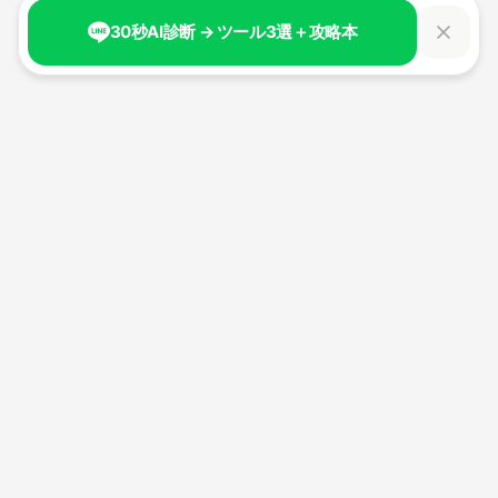
30秒AI診断 → ツール3選＋攻略本
生成AI時代の新しい自分へ。
100日間で、AIと共創する力を身につける。
経済産業省認定リスキリング講座。
最大70%補助金対象
サービス
AIリブートアカデミー