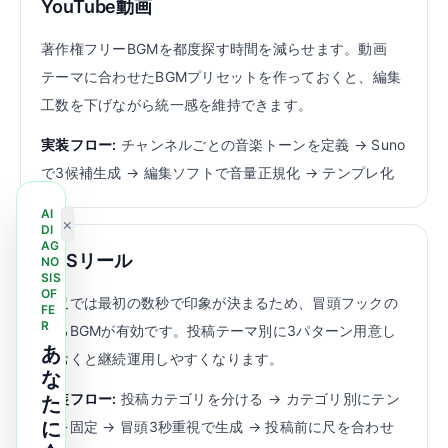
YouTube動画
著作権フリーBGMを都度探す時間を減らせます。動画
テーマに合わせたBGMプリセットを作っておくと、編集
工数を下げながら統一感を維持できます。
実装フロー:
チャンネルごとの音楽トーンを定義 → Suno
で3候補生成 → 編集ソフトで音量正規化 → テンプレ化
AI
×
DI
AG
SNSリール
NO
SIS
OF
短尺では最初の数秒で印象が決まるため、冒頭フックの
FE
R
あるBGMが有効です。投稿テーマ別に3パターン用意し
あ
ておくと継続運用しやすくなります。
な
実装フロー:
投稿カテゴリを分ける → カテゴリ別にテン
た
に
ポを固定 → 冒頭3秒重視で生成 → 投稿前に尺を合わせ