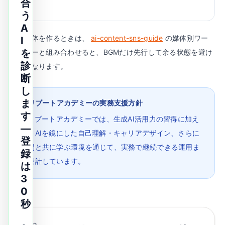
合
る
う
A
運用全体を作るときは、
ai-content-sns-guide
の媒体別ワー
I
を
クフローと組み合わせると、BGMだけ先行して余る状態を避け
診
やすくなります。
断
し
ま
AIリブートアカデミーの実務支援方針
す
AIリブートアカデミーでは、生成AI活用力の習得に加え
—
て、AIを鏡にした自己理解・キャリアデザイン、さらに
登
仲間と共に学ぶ環境を通じて、実務で継続できる運用ま
録
で設計しています。
は
3
0
秒