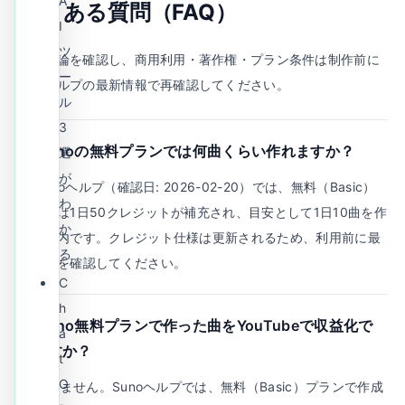
A
よくある質問（FAQ）
I
ツ
まず結論を確認し、商用利用・著作権・プラン条件は制作前に
ー
公式ヘルプの最新情報で再確認してください。
ル
3
Q.
Sunoの無料プランでは何曲くらい作れますか？
選
が
A.
Sunoヘルプ（確認日: 2026-02-20）では、無料（Basic）
わ
プランは1日50クレジットが補充され、目安として1日10曲を作
か
れる案内です。クレジット仕様は更新されるため、利用前に最
る
新情報を確認してください。
C
h
Q.
Suno無料プランで作った曲をYouTubeで収益化で
a
きますか？
t
G
A.
できません。Sunoヘルプでは、無料（Basic）プランで作成