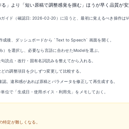
作る」より「短い原稿で調整感覚を掴む」ほうが早く品質が安
Speechガイド（確認日: 2026-02-20）に沿うと、最初に覚えるべき操作は
作成後、ダッシュボードから `Text to Speech` 画面を開く。
済み）を選択し、必要なら言語に合わせたModelを選ぶ。
は句読点・改行・固有名詞読みを整えてから入れる。
ity / Speedなどの調整項目を少しずつ変更して比較する。
、音声を確認。違和感があれば原稿とパラメータを修正して再生成する。
件単位で「生成日・使用ボイス・利用先」をメモしておく。
の特定が難しくなる。