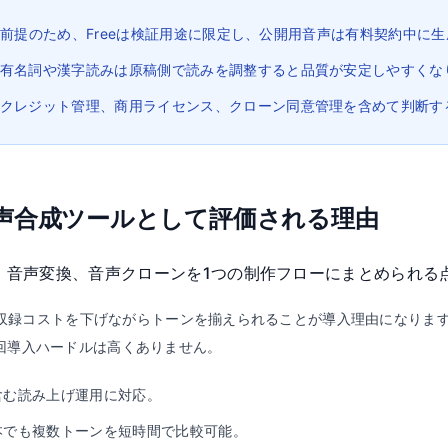
プラン前提のため、Freeは検証用途に限定し、公開用音声は有料契約中に
有名詞や漢字読みは原稿側で読みを調整すると品質が安定しやすくな
クレジット管理、商用ライセンス、クローン同意管理を含めて判断す
AI音声合成ツールとして評価される理由
み上げ、音声変換、音声クローンを1つの制作フローにまとめられ
収録コストを下げながらトーンを揃えられることが導入理由になります。公式
回導入ハードルは高くありません。
含む読み上げ運用に対応。
本でも複数トーンを短時間で比較可能。