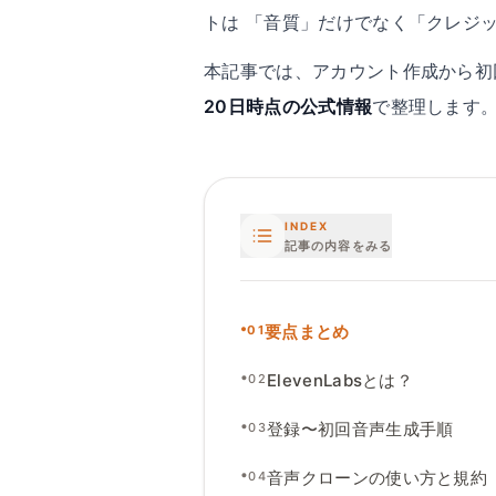
トは 「音質」だけでなく「クレジ
本記事では、アカウント作成から初
20日時点の公式情報
で整理します
INDEX
記事の内容をみる
•
要点まとめ
01
•
ElevenLabsとは
？
02
•
登録〜初回音声生成手順
03
•
音声クローンの使い方と規約
04