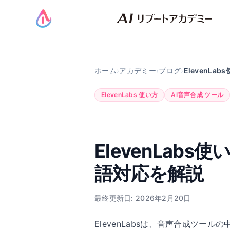
ホーム
›
アカデミー
›
ブログ
›
ElevenLa
ElevenLabs 使い方
AI音声合成 ツール
ElevenLab
語対応を解説
最終更新日: 2026年2月20日
ElevenLabsは、音声合成ツ