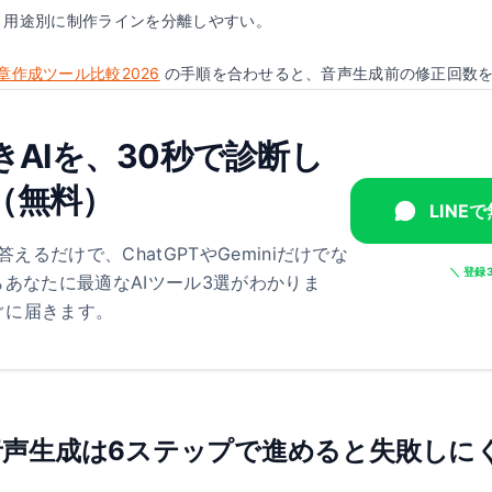
、用途別に制作ラインを分離しやすい。
文章作成ツール比較2026
の手順を合わせると、音声生成前の修正回数
AIを、30秒で診断し
録（無料）
LINE
答えるだけで、ChatGPTやGeminiだけでな
＼ 登録
らあなたに最適なAIツール3選がわかりま
ぐに届きます。
音声生成は6ステップで進めると失敗しに