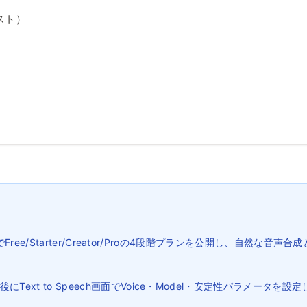
スト）
時点でFree/Starter/Creator/Proの4段階プランを公開し、自然
Text to Speech画面でVoice・Model・安定性パラメータ