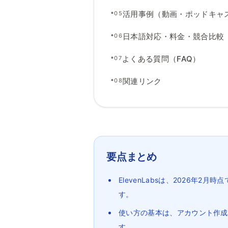
•
活用事例（動画
・
ポッドキャ
05
•
日本語対応
・
料金
・
競合比較
06
•
よくある質問（FAQ）
07
•
関連リンク
08
要点まとめ
ElevenLabsは、2026年2月
す。
使い方の基本は、アカウント作成後に
す。