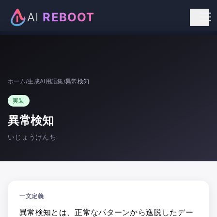
AI
REBOOT
個人向けリスキリング
法人向け研修
ホーム
/
生成AI用語集
/
異常検知
お知らせ
実装
お問い合わせ
異常検知
いじょうけんち
一文定義
異常検知とは、正常なパターンから逸脱したデー