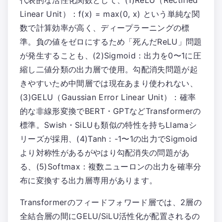
代表的な活性化関数として、(1)ReLU（Rectified
Linear Unit）：f(x) = max(0, x) という単純な関
数で計算効率が高く、ディープラーニングの標
準。負の値をゼロにするため「死んだReLU」問題
が発生することも、(2)Sigmoid：出力を0〜1に圧
縮し二値分類の出力層で使用。勾配消失問題が起
きやすいため中間層では現在あまり使われない、
(3)GELU（Gaussian Error Linear Unit）：確率
的な非線形変換でBERT・GPTなどTransformerの
標準。Swish・SiLUも類似の特性を持ちLlamaシ
リーズが採用、(4)Tanh：-1〜1の出力でSigmoid
より対称性があるがやはり勾配消失の問題があ
る、(5)Softmax：複数ニューロンの出力を確率分
布に変換する出力層専用があります。
Transformerのフィードフォワード層では、2層の
全結合層の間にGELU/SiLU活性化が配置されるの