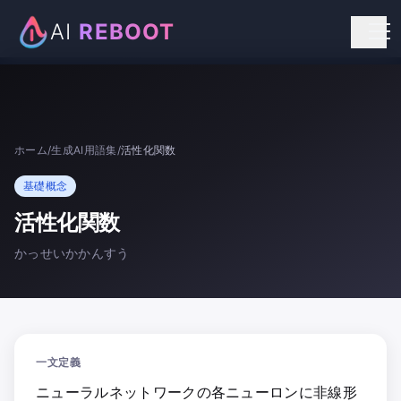
AI
REBOOT
個人向けリスキリング
法人向け研修
ホーム
/
生成AI用語集
/
活性化関数
お知らせ
基礎概念
お問い合わせ
活性化関数
かっせいかかんすう
一文定義
ニューラルネットワークの各ニューロンに非線形