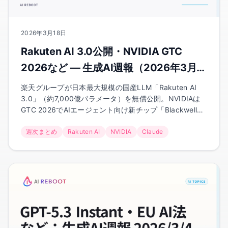
2026年3月18日
Rakuten AI 3.0公開・NVIDIA GTC
2026など — 生成AI週報（2026年3月
18日）
楽天グループが日本最大規模の国産LLM「Rakuten AI
3.0」（約7,000億パラメータ）を無償公開。NVIDIAは
GTC 2026でAIエージェント向け新チップ「Blackwell
Ultra」を発表。GitHubはCopilot学生プランの高性能モ
デルを有料プラン限定に変更しました。
週次まとめ
Rakuten AI
NVIDIA
Claude